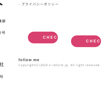
- プライバシーポリシー
N-HOME公
不動産買取
業部
式サイト
大阪
OFFICIAL
REAL
SITE
ESTATE
8号
PURCHASE
CHECK
CHECK
follow me
社
Copyright(C)2024 n-reform.jp. All right reserved.
7号
日