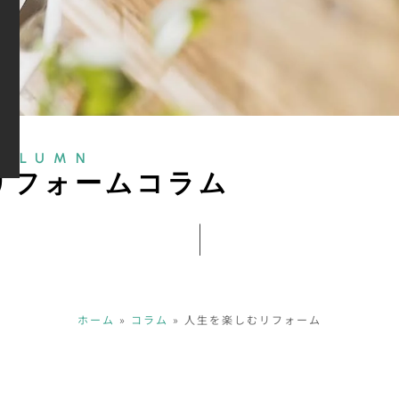
COLUMN
リ
フ
ォ
ー
ム
コ
ラ
ム
ホーム
»
コラム
»
人生を楽しむリフォーム