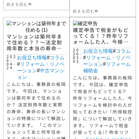
続きを読む
続きを読む
確定申告で税金がもど
ってくる！？昨年リフ
マンションは築何年ま
ォームした人、今検討
で住める？？～法定耐
中の人が知っておきた
用年数と本当の寿命の
20
お役立ち情報
#
コラム
い『所得税控除』と
違いを知る～
26-
202
03-
お役立ち情報
#
コラム
#
リフォーム・リノベ
は？
6-
02
04-
#
リフォーム・リノベ
ーション
#
リフォーム
24
ーション
#
中古マンシ
補助金
ョン
こんにちは。事務員の板岡
こんにちは。事務員の板岡
です。 今回は、確定申告
です。 今回は、マンショ
で税金がもどってくる⁉
ンは築何年まで住めるの
昨年リフォームした人、今
か？ 法定耐用年数と実際
リフォームを検討中の人が
の寿命、寿命の長いマンシ
知っておきたい『所得税控
ョンの特徴について解説し
除』について解説していき
ていきます。 「このマン
ます。 リフォームで税金
ションってあと何年住め
が戻ってくる!? 昨年リフ
る？」中古マンションの購
ォ …
Continue reading