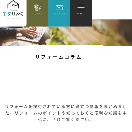
WORKS
CONATCT
menu
リ
フ
ォ
ー
ム
コ
ラ
ム
リフォームを検討されている方に役立つ情報をまとめまし
た。リフォームのポイントや知っておくと便利な知識を中
心に、ぜひご覧ください。