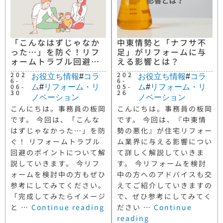
「こんなはずじゃなか
中東情勢と「ナフサ不
った…」を防ぐ！リフ
足」がリフォームに与
ォームトラブル回避の
える影響とは？
ポイント
202
202
お役立ち情報
#
コラ
お役立ち情報
#
コラ
6-
6-
06-
05-
ム
#
リフォーム・リ
ム
#
リフォーム・リ
30
26
ノベーション
ノベーション
こんにちは。事務員の板岡
こんにちは。事務員の板岡
です。 今回は、「こんな
です。 今回は、『中東情
はずじゃなかった…」を防
勢の悪化』が住宅リフォー
ぐ！ リフォームトラブル
ム業界に与える影響につい
回避のポイントについて解
て詳しく解説していきま
説していきます。 今リフ
す。 今リフォームを検討
ォームを検討中の方もぜひ
中の方へのアドバイスも交
参考にしてみてください。
えてご紹介していきますの
「完成してみたらイメージ
で、ぜひ参考にしてみてく
と …
Continue reading
ださい …
Continue
reading