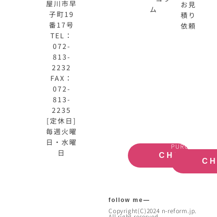
屋川市早
お見
ム
子町19
積り
番17号
依頼
TEL：
072-
813-
N-
不
2232
HOME
動
FAX：
公
産
072-
式
買
813-
サ
取
2235
イ
大
[定休日]
ト
阪
毎週火曜
OFFICIAL
REAL
SITE
ESTATE
日・水曜
PURCHASE
日
CHECK
C
follow me
Copyright(C)2024 n-reform.jp.
All right reserved.