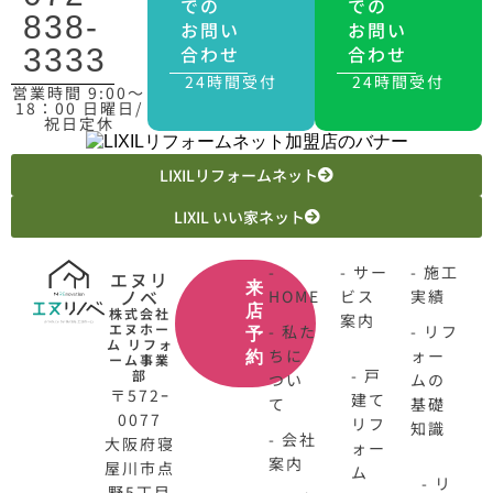
での
での
838-
お問い
お問い
合わせ
合わせ
3333
24時間受付
24時間受付
営業時間 9:00〜
18：00 日曜日/
祝日定休
LIXILリフォームネット
LIXIL いい家ネット
-
- サー
- 施工
エヌリ
来
ノベ
HOME
ビス
実績
店
株式会社
案内
エヌホー
- 私た
- リフ
予
ム リフォ
ちに
ォー
約
ーム事業
- 戸
部
つい
ムの
〒572ｰ
建て
て
基礎
0077
リフ
知識
- 会社
大阪府寝
ォー
案内
屋川市点
ム
- リ
野5丁目