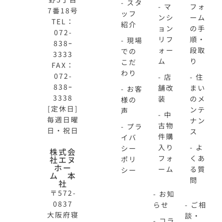
- スタ
- マ
フォ
7番18号
ッフ
ンシ
ーム
TEL：
紹介
ョン
の手
072-
リフ
順・
- 現場
838ｰ
ォー
段取
での
3333
ム
り
こだ
FAX：
わり
072-
- 店
- 住
838ｰ
舗改
まい
- お客
3338
装
のメ
様の
[定休日]
ンテ
声
- 中
毎週日曜
ナン
古物
- プラ
日・祝日
ス
件購
イバ
入り
- よ
シー
株式会
フォ
くあ
社エヌ
ポリ
ホー
ーム
る質
シー
ム 本
問
社
〒572-
- お知
0837
らせ
- ご相
大阪府寝
談・
- コラ