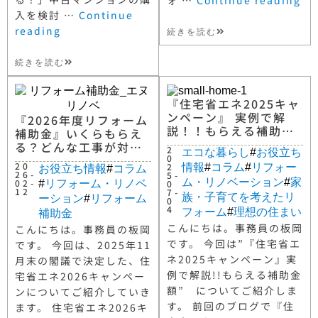
入を検討 …
Continue
reading
続きを読む
続きを読む
『住宅省エネ2025キャ
ンペーン』 実例で解
『2026年度リフォーム
説！！もらえる補助金
補助金』いくらもらえ
額
る？どんな工事が対
2
エコな暮らし
#
お役立ち
0
象？
20
2
情報
#
コラム
#
リフォー
お役立ち情報
#
コラム
26-
5-
ム・リノベーション
#
家
02-
0
#
リフォーム・リノベ
12
7-
族・子育てを考えたリ
ーション
#
リフォーム
0
4
フォーム
#
理想の住まい
補助金
こんにちは。事務員の板岡
こんにちは。事務員の板岡
です。 今回は”『住宅省エ
です。 今回は、2025年11
ネ2025キャンペーン』実
月末の閣議で決定した、住
例で解説!!もらえる補助金
宅省エネ2026キャンペー
額” についてご紹介しま
ンについてご紹介していき
す。 前回のブログで『住
ます。 住宅省エネ2026キ