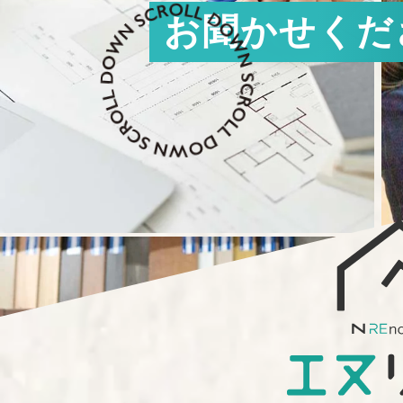
お
聞
か
せ
く
だ