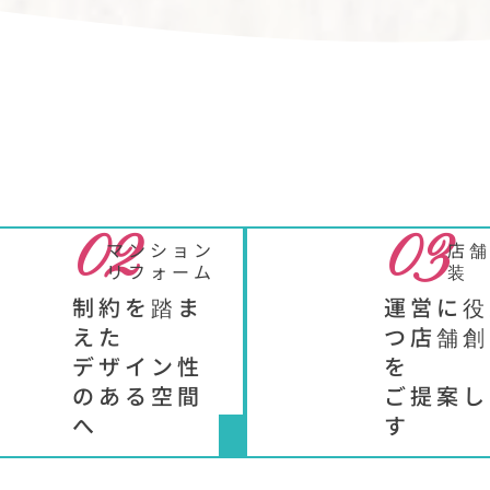
02
03
マンション
店
リフォーム
装
制約を踏ま
運営に役
えた
つ店舗創
デザイン性
を
のある空間
ご提案し
へ
す