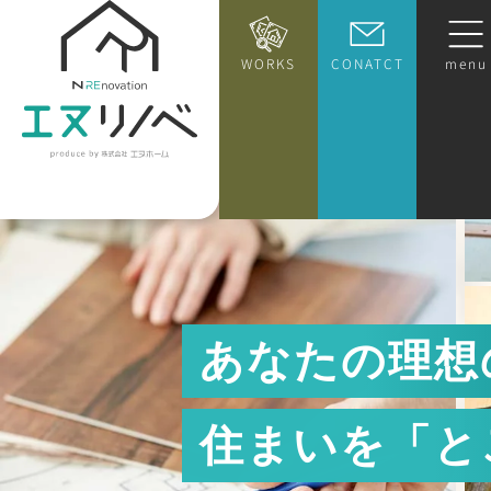
WORKS
CONATCT
menu
あ
な
た
の
理
想
住
ま
い
を
「
と