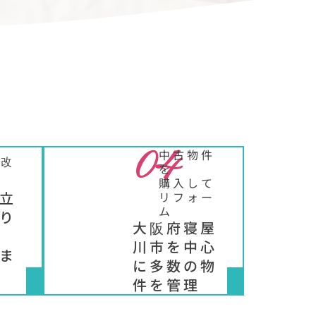
04
中古物件
舗改
を
購入して
立
リフォー
ム
り
大阪府寝屋
川市を中心
ま
に多数の物
件を管理