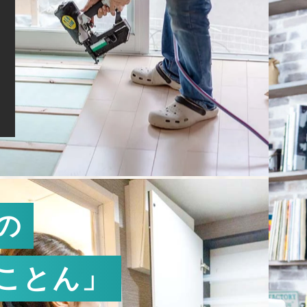
の
こ
と
ん
」