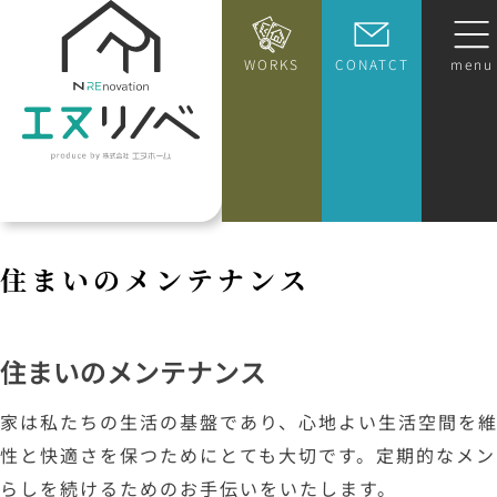
WORKS
CONATCT
menu
住
ま
い
の
メ
ン
テ
ナ
ン
ス
住まいのメンテナンス
家は私たちの生活の基盤であり、心地よい生活空間を
性と快適さを保つためにとても大切です。定期的なメ
らしを続けるためのお手伝いをいたします。