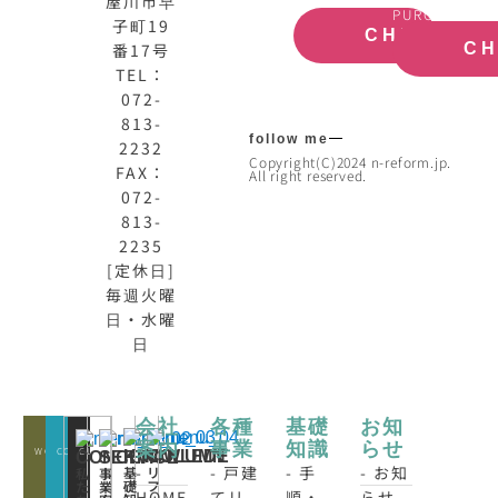
屋川市早
SITE
ESTATE
PURCHASE
子町19
CHECK
番17号
C
TEL：
072-
813-
follow me
2232
Copyright(C)2024 n-reform.jp.
FAX：
All right reserved.
072-
813-
2235
[定休日]
毎週火曜
日・水曜
日
会社
各種
基礎
お知
案内
事業
知識
らせ
WORKS
CONATCT
CLOSE
KNOWLEDE
COLUMN
CONCEPT
SERVICE
-
- 戸建
- 手
- お知
基
リ
私
事
礎
フ
た
業
HOME
てリ
順・
らせ