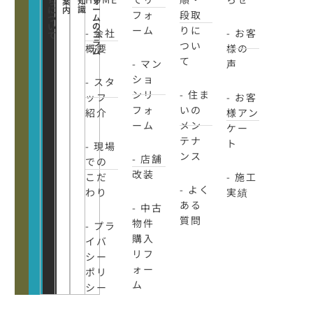
知
ォ
ち
案
識
ー
に
内
フォ
段取
ム
つ
の
い
ーム
りに
- 会社
- お客
コ
て
ラ
つい
概要
様の
ム
て
- マン
声
ショ
- スタ
ンリ
- 住ま
ッフ
- お客
フォ
いの
紹介
様アン
ーム
メン
ケー
テナ
ト
- 現場
ンス
- 店舗
での
改装
こだ
- 施工
- よく
わり
実績
ある
- 中古
質問
物件
- プラ
購入
イバ
リフ
シー
ォー
ポリ
ム
シー