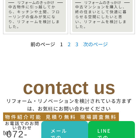
リフォームのきっかけ
リフォームのきっかけ
中古物件に引っ越してか
中古マンションを購入し、
ら、キッチンや土間、フロ
終の住まいとして快適に暮
ーリングの傷みが気にな
らせる空間にしたいと思
り、リフォームを検討しま
い、リフォームを検討しま
した。
した。
前のページ
1
2
3
次のページ
contact us
リフォーム・リノベーションを検討されている方まず
は、お気軽にお問い合わせください
物件紹介可能
見積り無料
現場調査無料
お電話でのお問
い合わせ
メール
LINE
tel.
072-
での
での