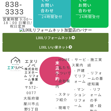
838-
お問い
お問い
合わせ
合わせ
3333
24時間受付
24時間受付
営業時間 9:00〜
18：00 日曜日/
祝日定休
LIXILリフォームネット
LIXIL いい家ネット
- HOME
- サービ
- 施工実
エヌリ
来
ノベ
ス案内
績
- 私たち
店
株式会社
- 戸建
エヌホー
について
- リフォ
予
てリフ
ム リフォ
ームの基
約
ーム事業
- 会社案
ォーム
部
礎知識
内
〒572ｰ
- マン
- リフ
0077
- スタッ
ション
ォーム
大阪府寝
フ紹介
リフォ
の手
屋川市点
ーム
順・段
- 現場で
野5丁目