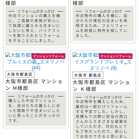
様邸
様邸
リフォームのきっかけ
リフォームのきっかけ
中古マンションの購入を機
中古物件の購入を機に、自
に、ご高齢の家族が安心し
分たちの理想の住まいを実
て快適に暮らせる住まいに
現するため、フルリフォー
したいと考え、バリアフリ
ムを前提に物件を探してい
ーを取り入れたリフォーム
ました。
をすることにしました。
マンションリフォーム
マンションリフォーム
大阪市都島区
大阪市 都島区
大阪市都島区 マンショ
大阪市都島区 マンショ
ン М様邸
ン Ｋ様邸
リフォームのきっかけ
リフォームのきっかけ
購入した中古マンション
中古物件を購入したため、
を、自分たちの暮らしに合
最初は一部だけリフォーム
った間取りや住まいにした
する予定でした。しかし、
いと思ったことがきっかけ
見積もりの際に担当の西口
です。
さんからさまざまな提案を
していただき、対応もとて
も丁寧だったので、安心し
てお任せできると思いまし