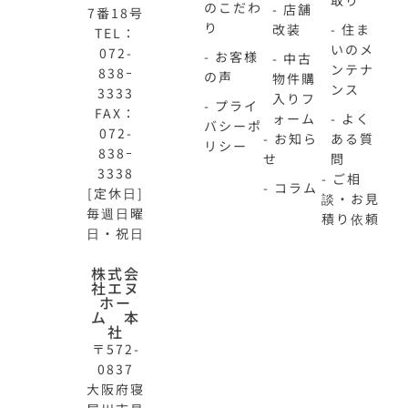
取り
のこだわ
- 店舗
7番18号
り
改装
- 住ま
TEL：
いのメ
072-
- お客様
- 中古
ンテナ
838ｰ
の声
物件購
ンス
3333
入りフ
- プライ
FAX：
ォーム
- よく
バシーポ
072-
- お知ら
ある質
リシー
838ｰ
せ
問
3338
- ご相
- コラム
[定休日]
談・お見
毎週日曜
積り依頼
日・祝日
N-
不
株式会
社エヌ
HOME
動
ホー
公
産
ム 本
式
買
社
サ
取
〒572-
イ
大
0837
ト
阪
大阪府寝
OFFICIAL
REAL