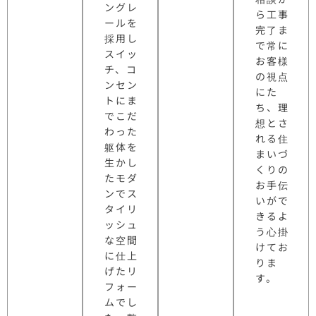
ングレ
ら工事
ールを
完了ま
採用し
で常に
スイッ
お客様
チ、コ
の視点
ンセン
にた
トにま
ち、理
でこだ
想とさ
わった
れる住
躯体を
まいづ
生かし
くりの
たモダ
お手伝
ンでス
いがで
タイリ
きるよ
ッシュ
う心掛
な空間
けてお
に仕上
りま
げたリ
す。
フォー
ムでし