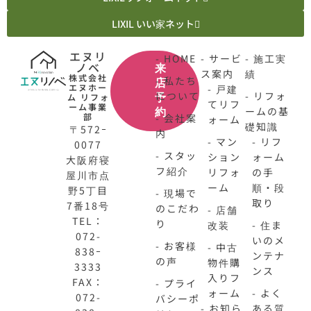
LIXIL いい家ネット
エヌリ
- HOME
- サービ
- 施工実
ノベ
来
ス案内
績
株式会社
- 私たち
店
エヌホー
- 戸建
について
- リフォ
ム リフォ
予
てリフ
ーム事業
ームの基
約
部
- 会社案
ォーム
礎知識
〒572ｰ
内
- マン
- リフ
0077
- スタッ
ション
ォーム
大阪府寝
フ紹介
リフォ
の手
屋川市点
ーム
順・段
野5丁目
- 現場で
取り
7番18号
のこだわ
- 店舗
TEL：
り
改装
- 住ま
072-
いのメ
- お客様
- 中古
838ｰ
ンテナ
の声
物件購
3333
ンス
入りフ
FAX：
- プライ
ォーム
- よく
072-
バシーポ
- お知ら
ある質