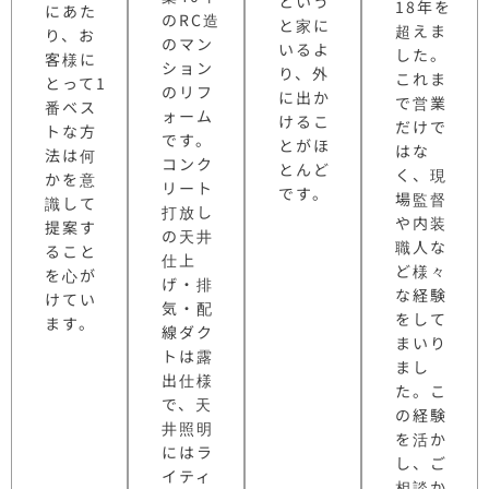
という
18年を
にあた
のRC造
と家に
超えま
り、お
のマン
いるよ
した。
客様に
ション
り、外
これま
とって1
のリフ
に出か
で営業
番ベス
ォーム
けるこ
だけで
トな方
です。
とがほ
はな
法は何
コンク
とんど
く、現
かを意
リート
です。
場監督
識して
打放し
や内装
提案す
の天井
職人な
ること
仕上
ど様々
を心が
げ・排
な経験
けてい
気・配
をして
ます。
線ダク
まいり
トは露
まし
出仕様
た。こ
で、天
の経験
井照明
を活か
にはラ
し、ご
イティ
相談か