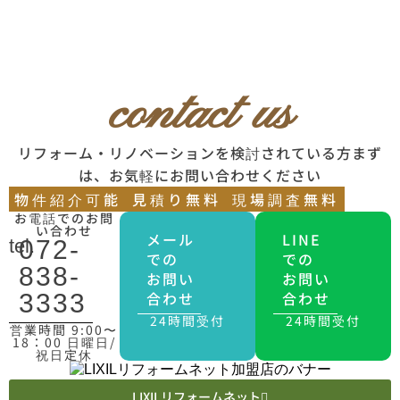
contact us
リフォーム・リノベーションを検討されている方まず
は、お気軽にお問い合わせください
物件紹介可能
見積り無料
現場調査無料
お電話でのお問
い合わせ
メール
LINE
tel.
072-
での
での
838-
お問い
お問い
合わせ
合わせ
3333
24時間受付
24時間受付
営業時間 9:00〜
18：00 日曜日/
祝日定休
LIXILリフォームネット