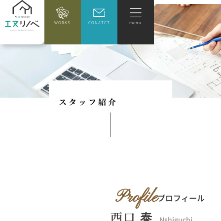
WORKS
CONATCT
menu
ス
タ
ッ
フ
紹
介
Profile
プロフィール
西口 泰
Nshiguchi