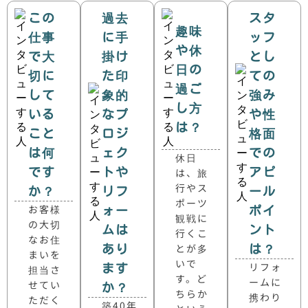
この
過去
スタ
趣味
仕事
に手
ッフ
や休
で大
掛け
とし
日の
切に
た印
ての
過ご
して
象的
強み
し方
いる
なプ
や性
は？
こと
ロジ
格面
は何
ェク
での
休日
です
トや
は、旅
アピ
行やス
か？
リフ
ール
ポーツ
お客様
ォー
ポイ
観戦に
の大切
ムは
ント
行くこ
なお住
とが多
あり
は？
まいを
いで
リフォ
ます
担当さ
す。ど
ームに
せてい
か？
ちらか
携わり
ただく
築40年