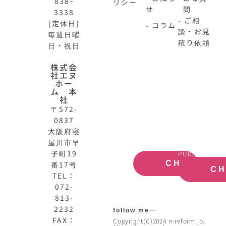
838ｰ
リシー
せ
問
3338
- ご相
[定休日]
- コラム
談・お見
毎週日曜
積り依頼
日・祝日
株式会
N-
不
社エヌ
HOME
動
ホー
ム 本
公
産
社
式
買
〒572-
サ
取
0837
イ
大
ト
阪
大阪府寝
OFFICIAL
REAL
屋川市早
SITE
ESTATE
子町19
PURCHASE
CHECK
番17号
C
TEL：
072-
813-
2232
follow me
FAX：
Copyright(C)2024 n-reform.jp.