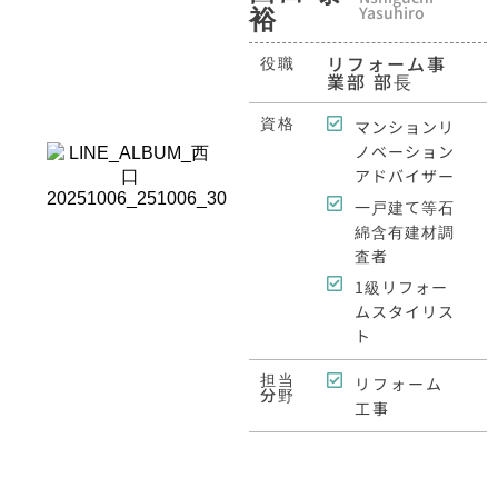
裕
Yasuhiro
リフォーム事
役職
業部 部長
資格
マンションリ
ノベーション
アドバイザー
一戸建て等石
綿含有建材調
査者
1級リフォー
ムスタイリス
ト
担当
リフォーム
分野
工事