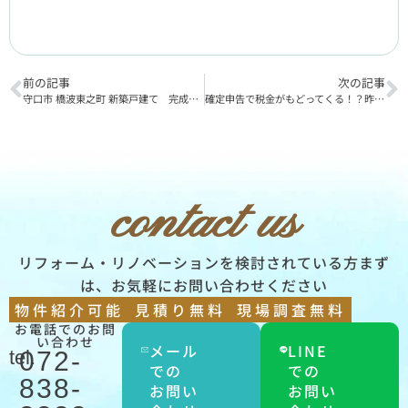
前の記事
次の記事
守口市 橋波東之町 新築戸建て 完成！！
確定申告で税金がもどってくる！？昨年リフォームした人、今検討中の人が知っておきたい『所得税控除』とは？
contact us
リフォーム・リノベーションを検討されている方まず
は、お気軽にお問い合わせください
物件紹介可能
見積り無料
現場調査無料
お電話でのお問
い合わせ
メール
LINE
tel.
072-
での
での
838-
お問い
お問い