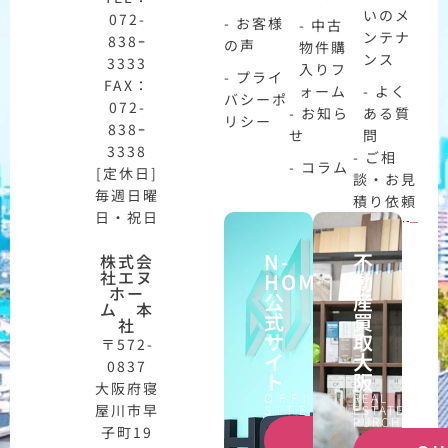
いのメ
072-
- お客様
- 中古
ンテナ
838ｰ
の声
物件購
ンス
3333
入りフ
- プライ
FAX：
ォーム
- よく
バシーポ
072-
- お知ら
ある質
リシー
838ｰ
せ
問
3338
- ご相
- コラム
[定休日]
談・お見
毎週日曜
積り依頼
日・祝日
N-
不
株式会
社エヌ
HOME
動
ホー
公
産
ム 本
式
買
社
サ
取
〒572-
イ
大
0837
ト
阪
大阪府寝
OFFICIAL
REAL
屋川市早
SITE
ESTATE
PURCHASE
子町19
CHECK