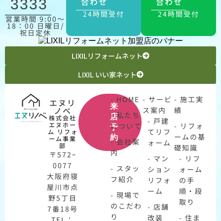
合わせ
合わせ
3333
24時間受付
24時間受付
営業時間 9:00〜
18：00 日曜日/
祝日定休
LIXILリフォームネット
LIXIL いい家ネット
- HOME
- サービ
- 施工実
エヌリ
来
ノベ
ス案内
績
- 私たち
店
株式会社
- 戸建
エヌホー
について
- リフォ
予
てリフ
ム リフォ
ームの基
約
ーム事業
- 会社案
ォーム
部
礎知識
内
〒572ｰ
- マン
- リフ
0077
- スタッ
ション
ォーム
大阪府寝
フ紹介
リフォ
の手
屋川市点
ーム
順・段
- 現場で
野5丁目
取り
のこだわ
- 店舗
7番18号
り
改装
- 住ま
TEL：