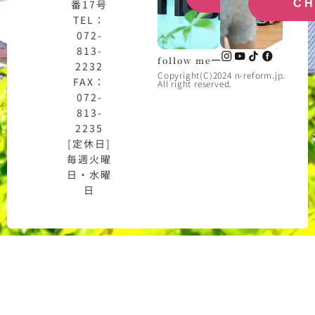
番17号
C
TEL：
072-
813-
follow me
2232
Copyright(C)2024 n-reform.jp.
FAX：
All right reserved.
072-
813-
2235
[定休日]
毎週火曜
日・水曜
日