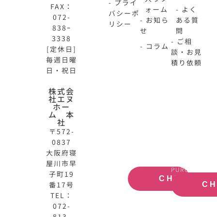
- プライ
FAX：
ォーム
- よく
バシーポ
072-
- お知ら
ある質
リシー
838ｰ
せ
問
3338
- ご相
- コラム
[定休日]
談・お見
毎週日曜
積り依頼
日・祝日
N-
不
株式会
社エヌ
HOME
動
ホー
公
産
ム 本
式
買
社
サ
取
〒572-
イ
大
0837
ト
阪
大阪府寝
OFFICIAL
REAL
屋川市早
SITE
ESTATE
PURCHASE
子町19
CHECK
番17号
C
TEL：
072-
813-