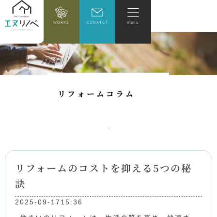
WORKS
CONATCT
menu
リ
フ
ォ
ー
ム
コ
ラ
ム
リフォームのコストを抑える5つの秘
訣
2025-09-17
15:36