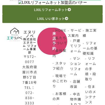
LIXILリフォームネット
LIXIL いい家ネット
- HOME
- サービ
- 施工実
エヌリ
来
ノベ
ス案内
績
- 私たち
店
株式会社
- 戸建
エヌホー
について
- リフォ
予
てリフ
ム リフォ
ームの基
約
ーム事業
- 会社案
ォーム
部
礎知識
内
〒572ｰ
- マン
- リフ
0077
- スタッ
ション
ォーム
大阪府寝
フ紹介
リフォ
の手
屋川市点
ーム
順・段
- 現場で
野5丁目
取り
のこだわ
- 店舗
7番18号
り
改装
- 住ま
TEL：
いのメ
072-
- お客様
- 中古
ンテナ
838ｰ
の声
物件購
ンス
3333
入りフ