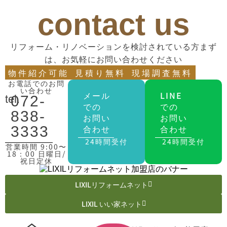
contact us
リフォーム・リノベーションを検討されている方まず
は、お気軽にお問い合わせください
物件紹介可能
見積り無料
現場調査無料
お電話でのお問
い合わせ
メール
LINE
tel.
072-
での
での
838-
お問い
お問い
合わせ
合わせ
3333
24時間受付
24時間受付
営業時間 9:00〜
18：00 日曜日/
祝日定休
LIXILリフォームネット
LIXIL いい家ネット