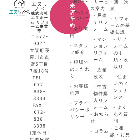
- HOME
- サービ
- 施工実
エヌリ
来
ノベ
ス案内
績
- 私たち
店
株式会社
- 戸建
エヌホー
について
- リフォ
予
てリフ
ム リフォ
ームの基
約
ーム事業
- 会社案
ォーム
部
礎知識
内
〒572ｰ
- マン
- リフ
0077
- スタッ
ション
ォーム
大阪府寝
フ紹介
リフォ
の手
屋川市点
ーム
順・段
- 現場で
野5丁目
取り
のこだわ
- 店舗
7番18号
り
改装
- 住ま
TEL：
いのメ
072-
- お客様
- 中古
ンテナ
838ｰ
の声
物件購
ンス
3333
入りフ
- プライ
FAX：
ォーム
- よく
バシーポ
072-
- お知ら
ある質
リシー
838ｰ
せ
問
3338
- ご相
- コラム
[定休日]
談・お見
毎週日曜