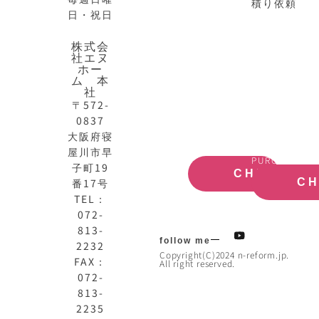
積り依頼
日・祝日
N-
不
株式会
社エヌ
HOME
動
ホー
公
産
ム 本
式
買
社
サ
取
〒572-
イ
大
0837
ト
阪
大阪府寝
OFFICIAL
REAL
屋川市早
SITE
ESTATE
PURCHASE
子町19
CHECK
番17号
C
TEL：
072-
813-
follow me
2232
Copyright(C)2024 n-reform.jp.
FAX：
All right reserved.
072-
813-
2235