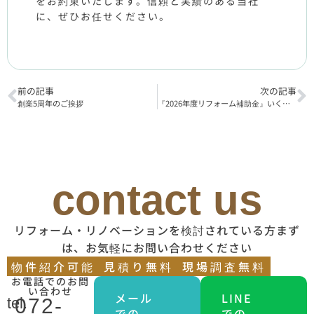
をお約束いたします。信頼と実績のある当社
に、ぜひお任せください。
前の記事
次の記事
創業5周年のご挨拶
『2026年度リフォーム補助金』いくらもらえる？どんな工事が対象？
contact us
リフォーム・リノベーションを検討されている方まず
は、お気軽にお問い合わせください
物件紹介可能
見積り無料
現場調査無料
お電話でのお問
い合わせ
メール
LINE
tel.
072-
での
での