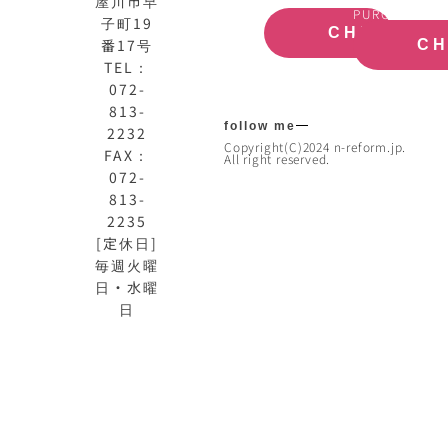
屋川市早
SITE
ESTATE
PURCHASE
子町19
CHECK
番17号
C
TEL：
072-
813-
follow me
2232
Copyright(C)2024 n-reform.jp.
FAX：
All right reserved.
072-
813-
2235
[定休日]
毎週火曜
日・水曜
日