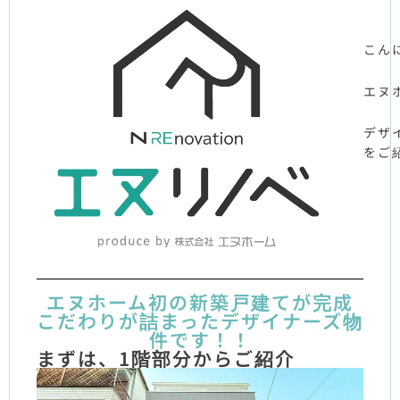
こん
エヌ
デザ
をご
エヌホーム初の新築戸建てが完成
こだわりが詰まったデザイナーズ物
件です！！
まずは、1階部分からご紹介