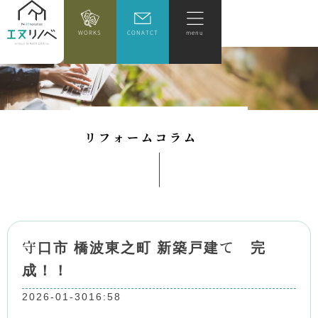
WORKS
CONATCT
menu
リ
フ
ォ
ー
ム
コ
ラ
ム
守口市 橋波東之町 新築戸建て 完
成！！
2026-01-30
16:58