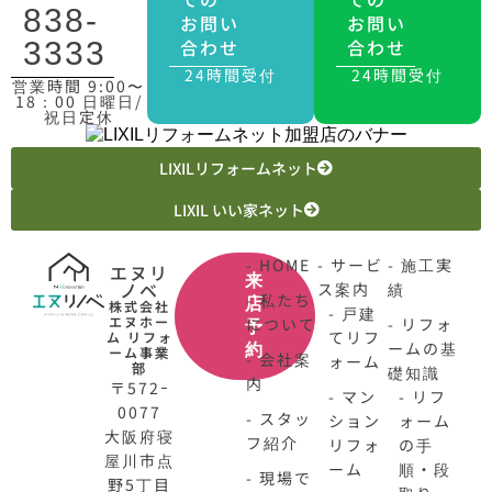
838-
お問い
お問い
合わせ
合わせ
3333
24時間受付
24時間受付
営業時間 9:00〜
18：00 日曜日/
祝日定休
LIXILリフォームネット
LIXIL いい家ネット
- HOME
- サービ
- 施工実
エヌリ
来
ノベ
ス案内
績
- 私たち
店
株式会社
- 戸建
エヌホー
について
- リフォ
予
てリフ
ム リフォ
ームの基
約
ーム事業
- 会社案
ォーム
部
礎知識
内
〒572ｰ
- マン
- リフ
0077
- スタッ
ション
ォーム
大阪府寝
フ紹介
リフォ
の手
屋川市点
ーム
順・段
- 現場で
野5丁目