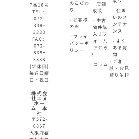
取り
のこだわ
- 店舗
7番18号
り
改装
- 住ま
TEL：
いのメ
072-
- お客様
- 中古
ンテナ
838ｰ
の声
物件購
ンス
3333
入りフ
- プライ
FAX：
ォーム
- よく
バシーポ
072-
- お知ら
ある質
リシー
838ｰ
せ
問
3338
- ご相
- コラム
[定休日]
談・お見
毎週日曜
積り依頼
日・祝日
N-
不
株式会
社エヌ
HOME
動
ホー
公
産
ム 本
式
買
社
サ
取
〒572-
イ
大
0837
ト
阪
大阪府寝
OFFICIAL
REAL