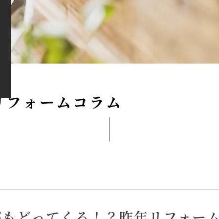
リ
フ
ォ
ー
ム
コ
ラ
ム
がもどってくる！？昨年リフォー