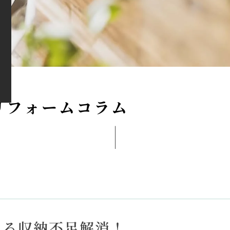
リ
フ
ォ
ー
ム
コ
ラ
ム
える収納不足解消！