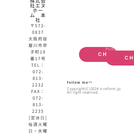
N-
不
株式会
社エヌ
HOME
動
ホー
公
産
ム 本
式
買
社
サ
取
〒572-
イ
大
0837
ト
阪
大阪府寝
OFFICIAL
REAL
屋川市早
SITE
ESTATE
PURCHASE
子町19
CHECK
番17号
C
TEL：
072-
813-
follow me
2232
Copyright(C)2024 n-reform.jp.
FAX：
All right reserved.
072-
813-
2235
[定休日]
毎週火曜
日・水曜