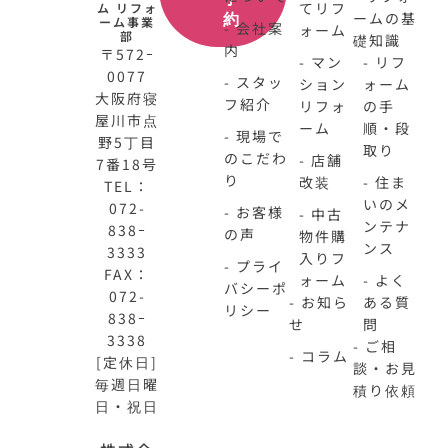
てリフ
ム リフォ
ームの基
約
ーム事業
- 会社案
ォーム
部
礎知識
内
〒572ｰ
- マン
- リフ
0077
- スタッ
ション
ォーム
大阪府寝
フ紹介
リフォ
の手
屋川市点
ーム
順・段
- 現場で
野5丁目
取り
のこだわ
- 店舗
7番18号
り
改装
- 住ま
TEL：
いのメ
072-
- お客様
- 中古
ンテナ
838ｰ
の声
物件購
ンス
3333
入りフ
- プライ
FAX：
ォーム
- よく
バシーポ
072-
- お知ら
ある質
リシー
838ｰ
せ
問
3338
- ご相
- コラム
[定休日]
談・お見
毎週日曜
積り依頼
日・祝日