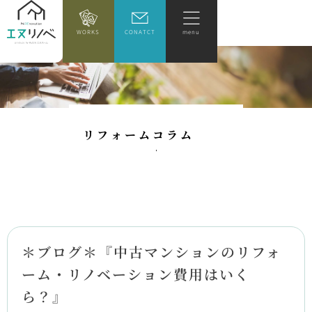
WORKS
CONATCT
menu
リ
フ
ォ
ー
ム
コ
ラ
ム
＊ブログ＊『中古マンションのリフォ
ーム・リノベーション費用はいく
ら？』