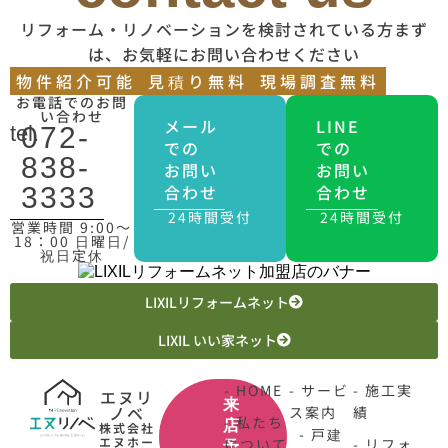
リフォーム・リノベーションを検討されている方まず
は、お気軽にお問い合わせください
物件紹介可能
見積り無料
現場調査無料
お電話でのお問
い合わせ
メール
LINE
tel.
072-
での
での
838-
お問い
お問い
合わせ
合わせ
3333
24時間受付
24時間受付
営業時間 9:00〜
18：00 日曜日/
祝日定休
LIXILリフォームネット
LIXIL いい家ネット
- HOME
- サービ
- 施工実
エヌリ
来
ノベ
ス案内
績
- 私たち
店
株式会社
- 戸建
エヌホー
について
- リフォ
予