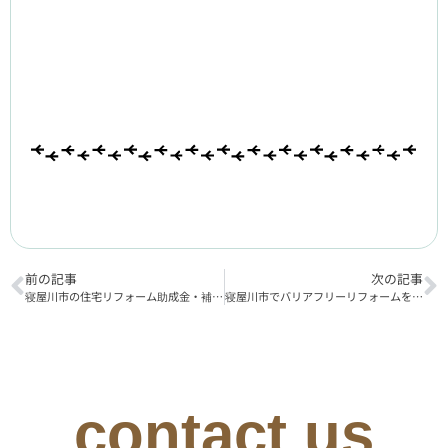
く
だ
さ
い。
前の記事
次の記事
寝屋川市の住宅リフォーム助成金・補助金をフル活用しよう
寝屋川市でバリアフリーリフォームを考える際のポイント
contact us