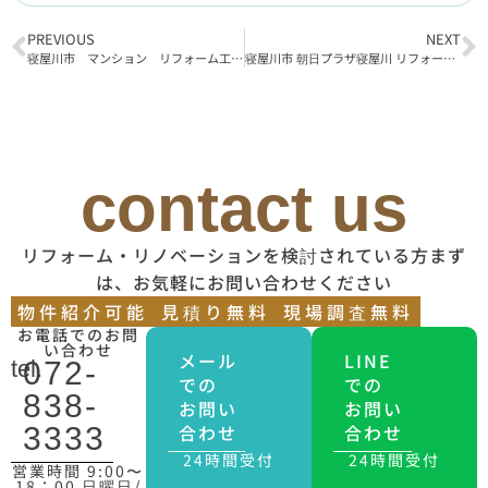
PREVIOUS
NEXT
寝屋川市 マンション リフォーム工事完了
寝屋川市 朝日プラザ寝屋川 リフォーム工事着工
contact us
リフォーム・リノベーションを検討されている方まず
は、お気軽にお問い合わせください
物件紹介可能
見積り無料
現場調査無料
お電話でのお問
い合わせ
メール
LINE
tel.
072-
での
での
838-
お問い
お問い
合わせ
合わせ
3333
24時間受付
24時間受付
営業時間 9:00〜
18：00 日曜日/