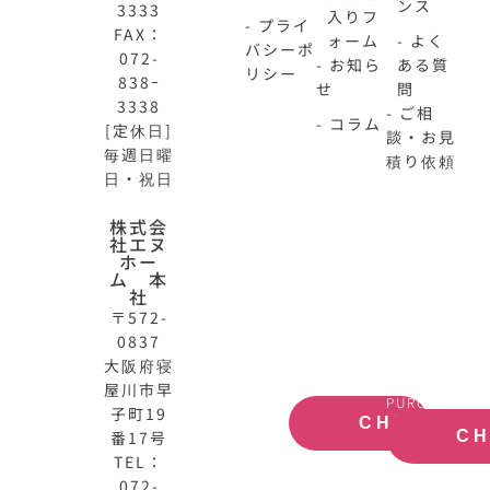
ンス
3333
入りフ
- プライ
FAX：
ォーム
- よく
バシーポ
072-
- お知ら
ある質
リシー
838ｰ
せ
問
3338
- ご相
- コラム
[定休日]
談・お見
毎週日曜
積り依頼
日・祝日
N-
不
株式会
社エヌ
HOME
動
ホー
公
産
ム 本
式
買
社
サ
取
〒572-
イ
大
0837
ト
阪
大阪府寝
OFFICIAL
REAL
屋川市早
SITE
ESTATE
PURCHASE
子町19
CHECK
番17号
C
TEL：
072-