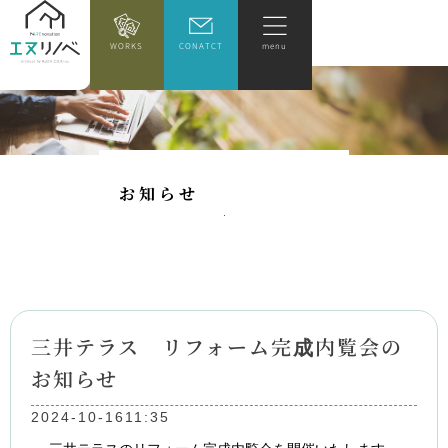
WORKS
CONATCT
menu
お
知
ら
せ
三井テラス リフォーム完成内覧会の
お知らせ
2024-10-16
11:35