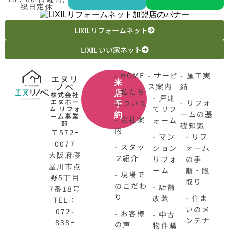
祝日定休
LIXILリフォームネット
LIXIL いい家ネット
- HOME
- サービ
- 施工実
エヌリ
来
ノベ
ス案内
績
- 私たち
店
株式会社
- 戸建
エヌホー
について
- リフォ
予
てリフ
ム リフォ
ームの基
約
ーム事業
- 会社案
ォーム
部
礎知識
内
〒572ｰ
- マン
- リフ
0077
- スタッ
ション
ォーム
大阪府寝
フ紹介
リフォ
の手
屋川市点
ーム
順・段
- 現場で
野5丁目
取り
のこだわ
- 店舗
7番18号
り
改装
- 住ま
TEL：
いのメ
072-
- お客様
- 中古
ンテナ
838ｰ
の声
物件購