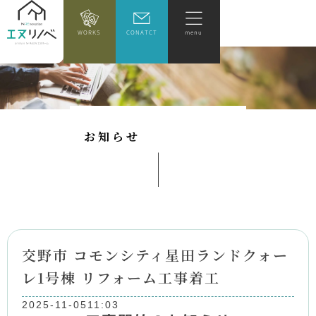
WORKS
CONATCT
menu
お
知
ら
せ
交野市 コモンシティ星田ランドクォー
レ1号棟 リフォーム工事着工
2025-11-05
11:03