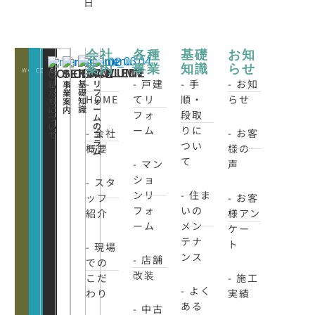
日
会社
各種
基礎
お知
案内
事業
知識
らせ
WORKS
CONATCT
CLOSE
KNOWLEDE
COLUMN
CONCEPT
SERVICE
-
- 戸建
- 手
- お知
基
リ
私
事
礎
フ
た
業
HOME
てリ
順・
らせ
知
ォ
ち
案
識
ー
に
内
フォ
段取
ム
つ
の
い
ーム
りに
- 会社
- お客
コ
て
ラ
つい
概要
様の
ム
て
- マン
声
ショ
- スタ
ンリ
- 住ま
ッフ
- お客
フォ
いの
紹介
様アン
ーム
メン
ケー
テナ
ト
- 現場
ンス
- 店舗
での
改装
こだ
- 施工
- よく
わり
実績
ある
- 中古