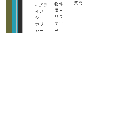
質問
物件
- プラ
購入
イバ
リフ
シー
ォー
ポリ
ム
シー