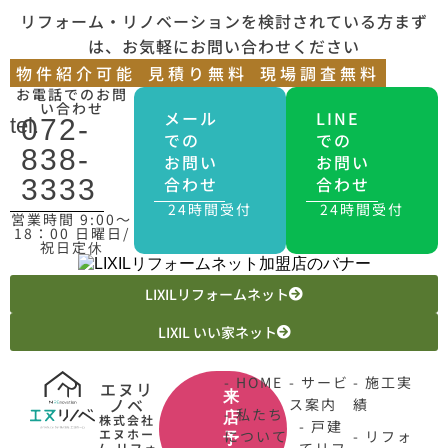
リフォーム・リノベーションを検討されている方まず
は、お気軽にお問い合わせください
物件紹介可能
見積り無料
現場調査無料
お電話でのお問
い合わせ
メール
LINE
tel.
072-
での
での
838-
お問い
お問い
合わせ
合わせ
3333
24時間受付
24時間受付
営業時間 9:00〜
18：00 日曜日/
祝日定休
LIXILリフォームネット
LIXIL いい家ネット
- HOME
- サービ
- 施工実
エヌリ
来
ノベ
ス案内
績
- 私たち
店
株式会社
- 戸建
エヌホー
について
- リフォ
予
ム リフォ