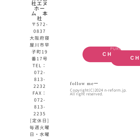
社エヌ
HOME
動
ホー
公
産
ム 本
式
買
社
サ
取
〒572-
イ
大
0837
ト
阪
大阪府寝
OFFICIAL
REAL
屋川市早
SITE
ESTATE
PURCHASE
子町19
CHECK
番17号
C
TEL：
072-
813-
follow me
2232
Copyright(C)2024 n-reform.jp.
FAX：
All right reserved.
072-
813-
2235
[定休日]
毎週火曜
日・水曜