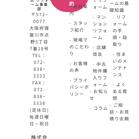
てリフ
ームの基
約
ーム事業
- 会社案
ォーム
部
礎知識
内
〒572ｰ
- マン
- リフ
0077
- スタッ
ション
ォーム
大阪府寝
フ紹介
リフォ
の手
屋川市点
ーム
順・段
- 現場で
野5丁目
取り
のこだわ
- 店舗
7番18号
り
改装
- 住ま
TEL：
いのメ
072-
- お客様
- 中古
ンテナ
838ｰ
の声
物件購
ンス
3333
入りフ
- プライ
FAX：
ォーム
- よく
バシーポ
072-
- お知ら
ある質
リシー
838ｰ
せ
問
3338
- ご相
- コラム
[定休日]
談・お見
毎週日曜
積り依頼
日・祝日
N-
不
株式会