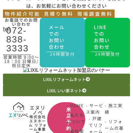
は、お気軽にお問い合わせください
物件紹介可能
見積り無料
現場調査無料
お電話でのお問
い合わせ
メール
LINE
tel.
072-
での
での
838-
お問い
お問い
合わせ
合わせ
3333
24時間受付
24時間受付
営業時間 9:00〜
18：00 日曜日/
祝日定休
LIXILリフォームネット
LIXIL いい家ネット
- HOME
- サービ
- 施工実
エヌリ
来
ノベ
ス案内
績
- 私たち
店
株式会社
- 戸建
エヌホー
について
- リフォ
予
てリフ
ム リフォ
ームの基
約
ーム事業
- 会社案
ォーム