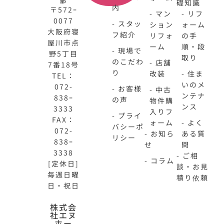
部
礎知識
内
〒572ｰ
- マン
- リフ
0077
- スタッ
ション
ォーム
大阪府寝
フ紹介
リフォ
の手
屋川市点
ーム
順・段
- 現場で
野5丁目
取り
のこだわ
- 店舗
7番18号
り
改装
- 住ま
TEL：
いのメ
072-
- お客様
- 中古
ンテナ
838ｰ
の声
物件購
ンス
3333
入りフ
- プライ
FAX：
ォーム
- よく
バシーポ
072-
- お知ら
ある質
リシー
838ｰ
せ
問
3338
- ご相
- コラム
[定休日]
談・お見
毎週日曜
積り依頼
日・祝日
N-
不
株式会
社エヌ
HOME
動
ホー