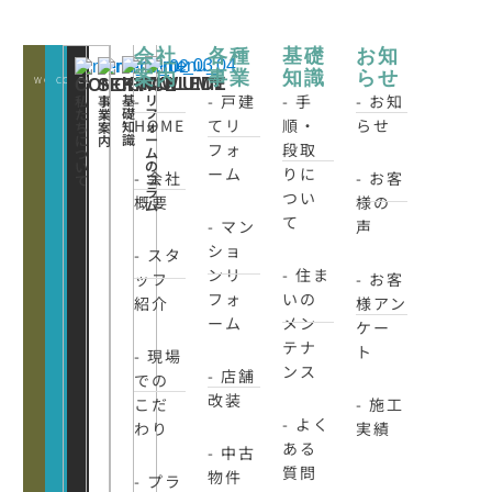
会社
各種
基礎
お知
案内
事業
知識
らせ
WORKS
CONATCT
CLOSE
KNOWLEDE
COLUMN
CONCEPT
SERVICE
-
- 戸建
- 手
- お知
基
リ
私
事
礎
フ
た
業
HOME
てリ
順・
らせ
知
ォ
ち
案
識
ー
に
内
フォ
段取
ム
つ
の
い
ーム
りに
- 会社
- お客
コ
て
ラ
つい
概要
様の
ム
て
- マン
声
ショ
- スタ
ンリ
- 住ま
ッフ
- お客
フォ
いの
紹介
様アン
ーム
メン
ケー
テナ
ト
- 現場
ンス
- 店舗
での
改装
こだ
- 施工
- よく
わり
実績
ある
- 中古
質問
物件
- プラ