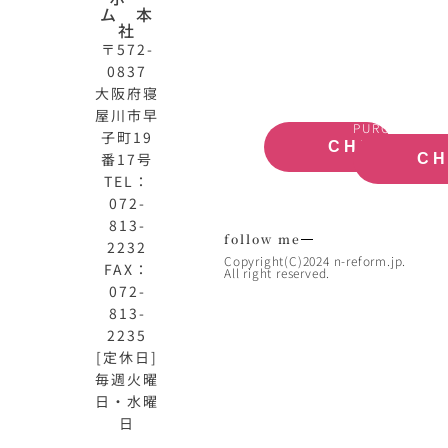
公
産
ム 本
式
買
社
サ
取
〒572-
イ
大
0837
ト
阪
大阪府寝
OFFICIAL
REAL
屋川市早
SITE
ESTATE
PURCHASE
子町19
CHECK
番17号
C
TEL：
072-
813-
follow me
2232
Copyright(C)2024 n-reform.jp.
FAX：
All right reserved.
072-
813-
2235
[定休日]
毎週火曜
日・水曜
日