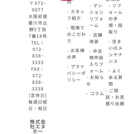
内
〒572ｰ
- マン
- リフ
0077
- スタッ
ション
ォーム
大阪府寝
フ紹介
リフォ
の手
屋川市点
ーム
順・段
- 現場で
野5丁目
取り
のこだわ
- 店舗
7番18号
り
改装
- 住ま
TEL：
いのメ
072-
- お客様
- 中古
ンテナ
838ｰ
の声
物件購
ンス
3333
入りフ
- プライ
FAX：
ォーム
- よく
バシーポ
072-
- お知ら
ある質
リシー
838ｰ
せ
問
3338
- ご相
- コラム
[定休日]
談・お見
毎週日曜
積り依頼
日・祝日
N-
不
株式会
社エヌ
HOME
動
ホー
公
産