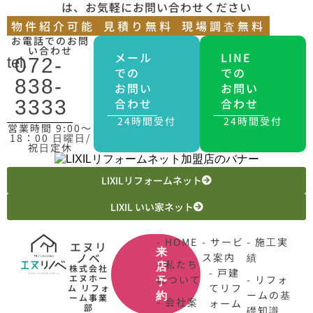
は、お気軽にお問い合わせください
物件紹介可能
見積り無料
現場調査無料
お電話でのお問
い合わせ
メール
LINE
tel.
072-
での
での
838-
お問い
お問い
合わせ
合わせ
3333
24時間受付
24時間受付
営業時間 9:00〜
18：00 日曜日/
祝日定休
LIXILリフォームネット
LIXIL いい家ネット
- HOME
- サービ
- 施工実
エヌリ
来
ノベ
ス案内
績
- 私たち
店
株式会社
- 戸建
エヌホー
について
- リフォ
予
てリフ
ム リフォ
ームの基
約
ーム事業
- 会社案
ォーム
部
礎知識