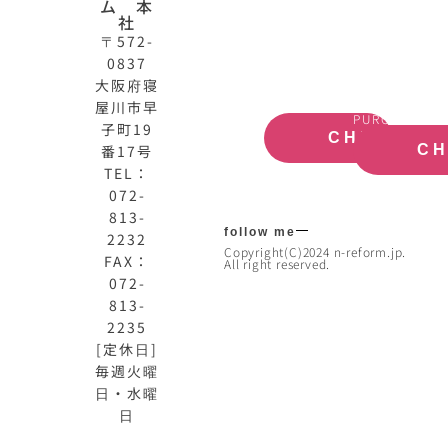
ム 本
式
買
社
サ
取
〒572-
イ
大
0837
ト
阪
大阪府寝
OFFICIAL
REAL
屋川市早
SITE
ESTATE
PURCHASE
子町19
CHECK
番17号
C
TEL：
072-
813-
follow me
2232
Copyright(C)2024 n-reform.jp.
FAX：
All right reserved.
072-
813-
2235
[定休日]
毎週火曜
日・水曜
日