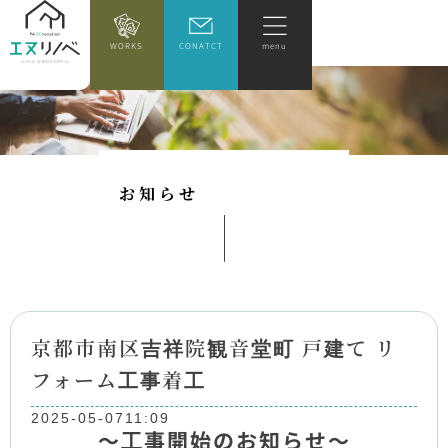
WORKS
CONATCT
menu
お
知
ら
せ
京都市南区吉祥院観音堂町 戸建て リ
フォーム工事着工
2025-05-07
11:09
～工事開始のお知らせ～