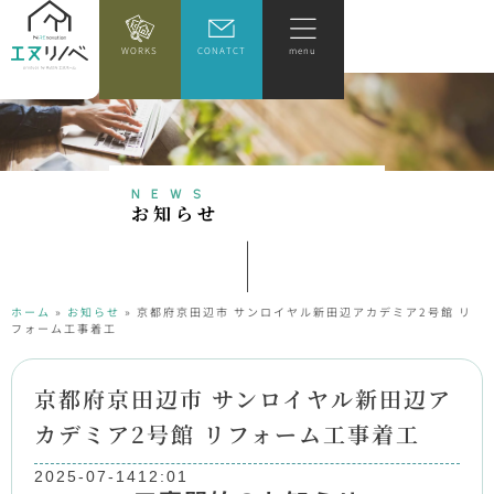
WORKS
CONATCT
menu
NEWS
お
知
ら
せ
ホーム
»
お知らせ
»
京都府京田辺市 サンロイヤル新田辺アカデミア2号館 リ
フォーム工事着工
京都府京田辺市 サンロイヤル新田辺ア
カデミア2号館 リフォーム工事着工
2025-07-14
12:01