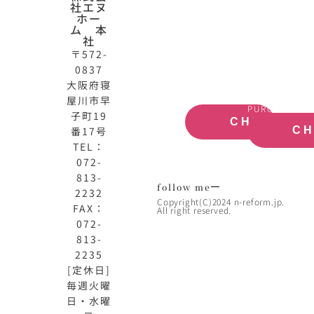
社エヌ
HOME
動
ホー
公
産
ム 本
式
買
社
サ
取
〒572-
イ
大
0837
ト
阪
大阪府寝
OFFICIAL
REAL
屋川市早
SITE
ESTATE
PURCHASE
子町19
CHECK
番17号
C
TEL：
072-
813-
follow me
2232
Copyright(C)2024 n-reform.jp.
FAX：
All right reserved.
072-
813-
2235
[定休日]
毎週火曜
日・水曜