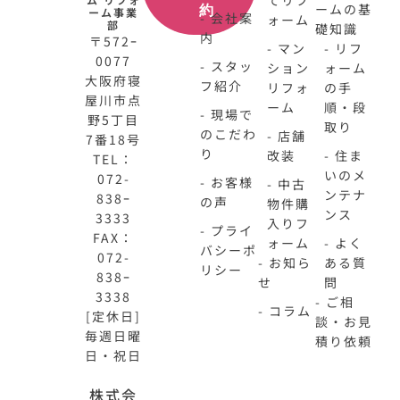
てリフ
ームの基
約
ーム事業
- 会社案
ォーム
部
礎知識
内
〒572ｰ
- マン
- リフ
0077
- スタッ
ション
ォーム
大阪府寝
フ紹介
リフォ
の手
屋川市点
ーム
順・段
- 現場で
野5丁目
取り
のこだわ
- 店舗
7番18号
り
改装
- 住ま
TEL：
いのメ
072-
- お客様
- 中古
ンテナ
838ｰ
の声
物件購
ンス
3333
入りフ
- プライ
FAX：
ォーム
- よく
バシーポ
072-
- お知ら
ある質
リシー
838ｰ
せ
問
3338
- ご相
- コラム
[定休日]
談・お見
毎週日曜
積り依頼
日・祝日
N-
不
株式会