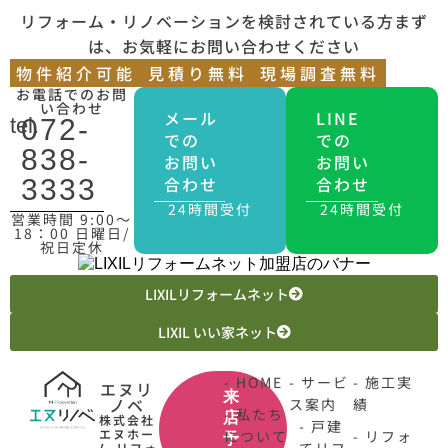
リフォーム・リノベーションを検討されている方まず
は、お気軽にお問い合わせください
物件紹介可能
見積り無料
現場調査無料
お電話でのお問
い合わせ
メール
LINE
tel.
072-
での
での
838-
お問い
お問い
合わせ
合わせ
3333
24時間受付
24時間受付
営業時間 9:00〜
18：00 日曜日/
祝日定休
LIXILリフォームネット
LIXIL いい家ネット
- HOME
- サービ
- 施工実
エヌリ
来
ノベ
ス案内
績
- 私たち
店
株式会社
- 戸建
エヌホー
について
- リフォ
予
ム リフォ