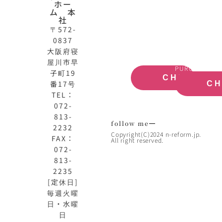
ホー
公
産
ム 本
式
買
社
サ
取
〒572-
イ
大
0837
ト
阪
大阪府寝
OFFICIAL
REAL
屋川市早
SITE
ESTATE
PURCHASE
子町19
CHECK
番17号
C
TEL：
072-
813-
follow me
2232
Copyright(C)2024 n-reform.jp.
FAX：
All right reserved.
072-
813-
2235
[定休日]
毎週火曜
日・水曜
日