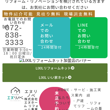
リフォーム・リノベーションを検討されている方まず
は、お気軽にお問い合わせください
物件紹介可能
見積り無料
現場調査無料
お電話でのお問
い合わせ
メール
LINE
tel.
072-
での
での
838-
お問い
お問い
合わせ
合わせ
3333
24時間受付
24時間受付
営業時間 9:00〜
18：00 日曜日/
祝日定休
LIXILリフォームネット
LIXIL いい家ネット
- HOME
- サービ
- 施工実
エヌリ
来
ノベ
ス案内
績
- 私たち
店
株式会社
- 戸建
エヌホー
について
- リフォ
予
てリフ
ム リフォ
ームの基
約
ーム事業