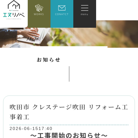
WORKS
CONATCT
menu
お
知
ら
せ
吹田市 クレステージ吹田 リフォーム工
事着工
2026-06-15
17:40
～工事開始のお知らせ～