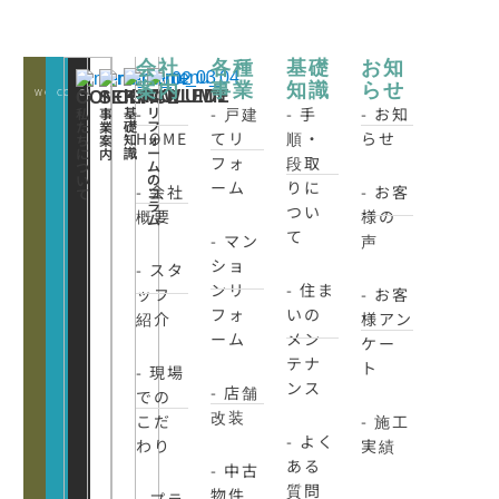
会社
各種
基礎
お知
案内
事業
知識
らせ
WORKS
CONATCT
CLOSE
KNOWLEDE
COLUMN
CONCEPT
SERVICE
-
- 戸建
- 手
- お知
基
リ
私
事
礎
フ
た
業
HOME
てリ
順・
らせ
知
ォ
ち
案
識
ー
に
内
フォ
段取
ム
つ
の
い
ーム
りに
- 会社
- お客
コ
て
ラ
つい
概要
様の
ム
て
- マン
声
ショ
- スタ
ンリ
- 住ま
ッフ
- お客
フォ
いの
紹介
様アン
ーム
メン
ケー
テナ
ト
- 現場
ンス
- 店舗
での
改装
こだ
- 施工
- よく
わり
実績
ある
- 中古
質問
物件
- プラ