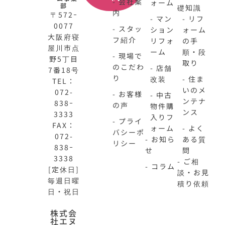
- 会社案
ォーム
部
礎知識
内
〒572ｰ
- マン
- リフ
0077
- スタッ
ション
ォーム
大阪府寝
フ紹介
リフォ
の手
屋川市点
ーム
順・段
- 現場で
野5丁目
取り
のこだわ
- 店舗
7番18号
り
改装
- 住ま
TEL：
いのメ
072-
- お客様
- 中古
ンテナ
838ｰ
の声
物件購
ンス
3333
入りフ
- プライ
FAX：
ォーム
- よく
バシーポ
072-
- お知ら
ある質
リシー
838ｰ
せ
問
3338
- ご相
- コラム
[定休日]
談・お見
毎週日曜
積り依頼
日・祝日
N-
不
株式会
社エヌ
HOME
動