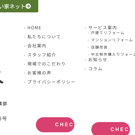
 いい家ネット
- HOME
- サービス案内
- 戸建てリフォーム
- 私たちについて
- マンションリフォーム
- 会社案内
- 店舗改装
- スタッフ紹介
- 中古物件購入りフォー
- お知らせ
- 現場でのこだわり
- コラム
- お客様の声
- プライバシーポリシー
N-HOME公
不動産買取
業部
式サイト
大阪
OFFICIAL
REAL
SITE
ESTATE
8号
PURCHASE
CHECK
CHECK