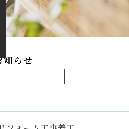
お
知
ら
せ
 リフォーム工事着工