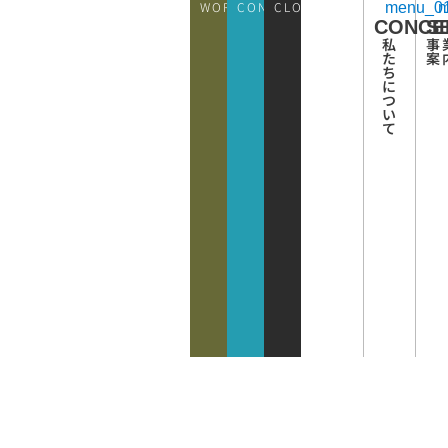
WORKS
CONATCT
CLOSE
CONCE
S
私
事
た
案
ち
に
つ
い
て