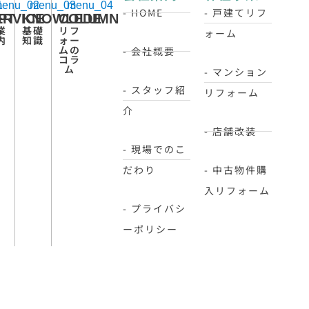
- HOME
- 戸建てリフ
PT
ERVICE
KNOWLEDE
COLUMN
業
基礎
リフ
ォーム
内
知識
ォー
ムの
- 会社概要
コラ
ム
- マンション
- スタッフ紹
リフォーム
介
- 店舗改装
- 現場でのこ
だわり
- 中古物件購
入リフォーム
- プライバシ
ーポリシー