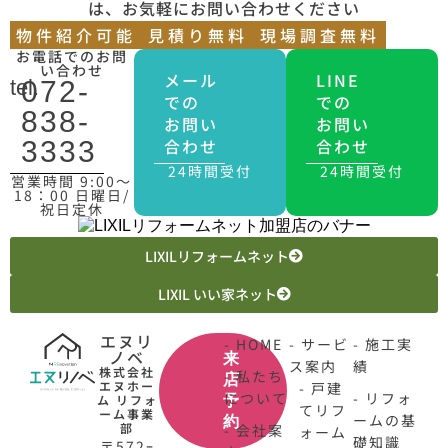
は、お気軽にお問い合わせください
物件紹介可能
見積り無料
現場調査無料
お電話でのお問
い合わせ
メール
LINE
tel.
072-
での
での
838-
お問い
お問い
合わせ
合わせ
3333
24時間受付
24時間受付
営業時間 9:00〜
18：00 日曜日/
祝日定休
LIXILリフォームネット
LIXIL いい家ネット
エヌリ
- HOME
- サービ
- 施工実
ノベ
来
ス案内
績
株式会社
- 私たち
店
エヌホー
- 戸建
について
- リフォ
ム リフォ
予
てリフ
ーム事業
ームの基
約
部
- 会社案
ォーム
礎知識
〒572ｰ