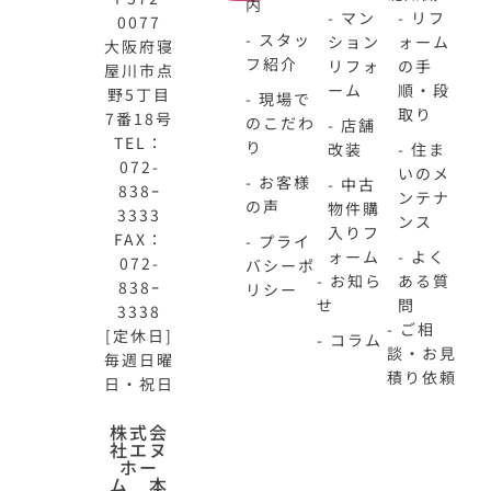
内
- マン
- リフ
0077
- スタッ
ション
ォーム
大阪府寝
フ紹介
リフォ
の手
屋川市点
ーム
順・段
野5丁目
- 現場で
取り
7番18号
のこだわ
- 店舗
TEL：
り
改装
- 住ま
072-
いのメ
- お客様
- 中古
838ｰ
ンテナ
の声
物件購
3333
ンス
入りフ
FAX：
- プライ
ォーム
- よく
072-
バシーポ
- お知ら
ある質
838ｰ
リシー
せ
問
3338
- ご相
[定休日]
- コラム
談・お見
毎週日曜
積り依頼
日・祝日
株式会
N-
不
社エヌ
HOME
動
ホー
ム 本
公
産