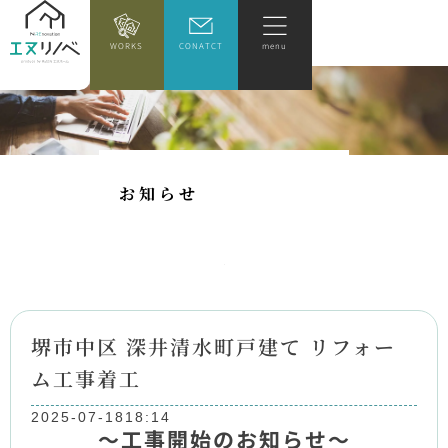
WORKS
CONATCT
menu
お
知
ら
せ
堺市中区 深井清水町戸建て リフォー
ム工事着工
2025-07-18
18:14
～工事開始のお知らせ～