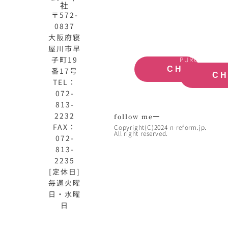
社
式
買
〒572-
サ
取
0837
イ
大
ト
阪
大阪府寝
OFFICIAL
REAL
屋川市早
SITE
ESTATE
子町19
PURCHASE
CHECK
番17号
C
TEL：
072-
813-
2232
follow me
FAX：
Copyright(C)2024 n-reform.jp.
All right reserved.
072-
813-
2235
[定休日]
毎週火曜
日・水曜
日