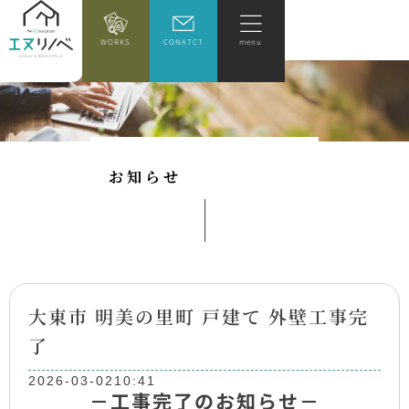
WORKS
CONATCT
menu
お
知
ら
せ
大東市 明美の里町 戸建て 外壁工事完
了
2026-03-02
10:41
－工事完了のお知らせ－