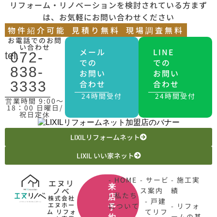
リフォーム・リノベーションを検討されている方まず
は、お気軽にお問い合わせください
物件紹介可能
見積り無料
現場調査無料
お電話でのお問
い合わせ
メール
LINE
tel.
072-
での
での
838-
お問い
お問い
合わせ
合わせ
3333
24時間受付
24時間受付
営業時間 9:00〜
18：00 日曜日/
祝日定休
LIXILリフォームネット
LIXIL いい家ネット
- HOME
- サービ
- 施工実
エヌリ
来
ノベ
ス案内
績
- 私たち
店
株式会社
- 戸建
エヌホー
について
- リフォ
予
てリフ
ム リフォ
ームの基