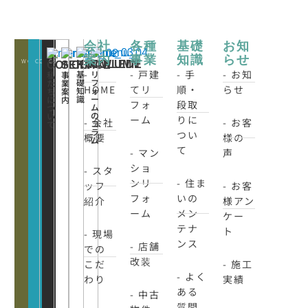
会社
各種
基礎
お知
案内
事業
知識
らせ
WORKS
CONATCT
CLOSE
KNOWLEDE
COLUMN
CONCEPT
SERVICE
-
- 戸建
- 手
- お知
基
リ
私
事
礎
フ
た
業
HOME
てリ
順・
らせ
知
ォ
ち
案
識
ー
に
内
フォ
段取
ム
つ
の
い
ーム
りに
- 会社
- お客
コ
て
ラ
つい
概要
様の
ム
て
- マン
声
ショ
- スタ
ンリ
- 住ま
ッフ
- お客
フォ
いの
紹介
様アン
ーム
メン
ケー
テナ
ト
- 現場
ンス
- 店舗
での
改装
こだ
- 施工
- よく
わり
実績
ある
- 中古
質問