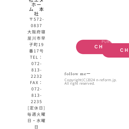
HOME
動
ホー
公
産
ム 本
式
買
社
サ
取
〒572-
イ
大
0837
ト
阪
大阪府寝
OFFICIAL
REAL
屋川市早
SITE
ESTATE
PURCHASE
子町19
CHECK
番17号
C
TEL：
072-
813-
follow me
2232
Copyright(C)2024 n-reform.jp.
FAX：
All right reserved.
072-
813-
2235
[定休日]
毎週火曜
日・水曜
日