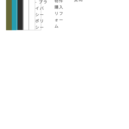
物件
- プラ
購入
イバ
リフ
シー
ォー
ポリ
ム
シー