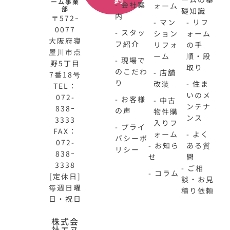
約
ーム事業
- 会社案
ォーム
部
礎知識
内
〒572ｰ
- マン
- リフ
0077
- スタッ
ション
ォーム
大阪府寝
フ紹介
リフォ
の手
屋川市点
ーム
順・段
- 現場で
野5丁目
取り
のこだわ
- 店舗
7番18号
り
改装
- 住ま
TEL：
いのメ
072-
- お客様
- 中古
ンテナ
838ｰ
の声
物件購
ンス
3333
入りフ
- プライ
FAX：
ォーム
- よく
バシーポ
072-
- お知ら
ある質
リシー
838ｰ
せ
問
3338
- ご相
- コラム
[定休日]
談・お見
毎週日曜
積り依頼
日・祝日
N-
不
株式会
社エヌ