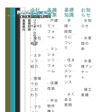
会社
各種
基礎
お知
案内
事業
知識
らせ
WORKS
CONATCT
CLOSE
KNOWLEDE
COLUMN
CONCEPT
SERVICE
-
- 戸建
- 手
- お知
基
リ
私
事
礎
フ
た
業
HOME
てリ
順・
らせ
知
ォ
ち
案
識
ー
に
内
フォ
段取
ム
つ
の
い
ーム
りに
- 会社
- お客
コ
て
ラ
つい
概要
様の
ム
て
- マン
声
ショ
- スタ
ンリ
- 住ま
ッフ
- お客
フォ
いの
紹介
様アン
ーム
メン
ケー
テナ
ト
- 現場
ンス
- 店舗
での
改装
こだ
- 施工
- よく
わり
実績
ある
- 中古
質問
物件
- プラ
購入