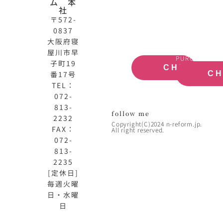
ム 本
式
買
社
サ
取
〒572-
イ
大
0837
ト
阪
大阪府寝
OFFICIAL
REAL
屋川市早
SITE
ESTATE
PURCHASE
子町19
CHECK
番17号
C
TEL：
072-
813-
follow me
2232
Copyright(C)2024 n-reform.jp.
FAX：
All right reserved.
072-
813-
2235
[定休日]
毎週火曜
日・水曜
日