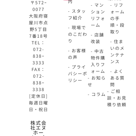
内
〒572ｰ
- マン
- リフ
0077
- スタッ
ション
ォーム
大阪府寝
フ紹介
リフォ
の手
屋川市点
ーム
順・段
- 現場で
野5丁目
取り
のこだわ
- 店舗
7番18号
り
改装
- 住ま
TEL：
いのメ
072-
- お客様
- 中古
ンテナ
838ｰ
の声
物件購
ンス
3333
入りフ
- プライ
FAX：
ォーム
- よく
バシーポ
072-
- お知ら
ある質
リシー
838ｰ
せ
問
3338
- ご相
- コラム
[定休日]
談・お見
毎週日曜
積り依頼
日・祝日
N-
不
株式会
社エヌ
HOME
動
ホー
公
産