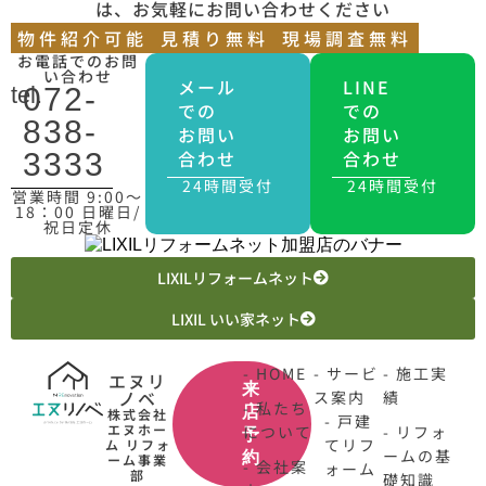
は、お気軽にお問い合わせください
物件紹介可能
見積り無料
現場調査無料
お電話でのお問
い合わせ
メール
LINE
tel.
072-
での
での
838-
お問い
お問い
合わせ
合わせ
3333
24時間受付
24時間受付
営業時間 9:00〜
18：00 日曜日/
祝日定休
LIXILリフォームネット
LIXIL いい家ネット
- HOME
- サービ
- 施工実
エヌリ
来
ノベ
ス案内
績
- 私たち
店
株式会社
- 戸建
エヌホー
について
- リフォ
予
てリフ
ム リフォ
ームの基
約
ーム事業
- 会社案
ォーム
部
礎知識