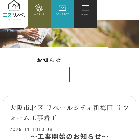
WORKS
CONATCT
menu
お
知
ら
せ
大阪市北区 リベールシティ新梅田 リフ
ォーム工事着工
2025-11-18
13:08
～工事開始のお知らせ～