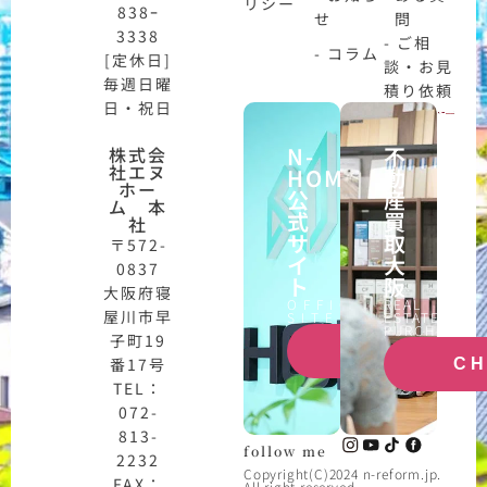
リシー
838ｰ
せ
問
3338
- ご相
- コラム
[定休日]
談・お見
毎週日曜
積り依頼
日・祝日
N-
不
株式会
社エヌ
HOME
動
ホー
公
産
ム 本
式
買
社
サ
取
〒572-
イ
大
0837
ト
阪
大阪府寝
OFFICIAL
REAL
屋川市早
SITE
ESTATE
PURCHASE
子町19
CHECK
番17号
C
TEL：
072-
813-
follow me
2232
Copyright(C)2024 n-reform.jp.
FAX：
All right reserved.