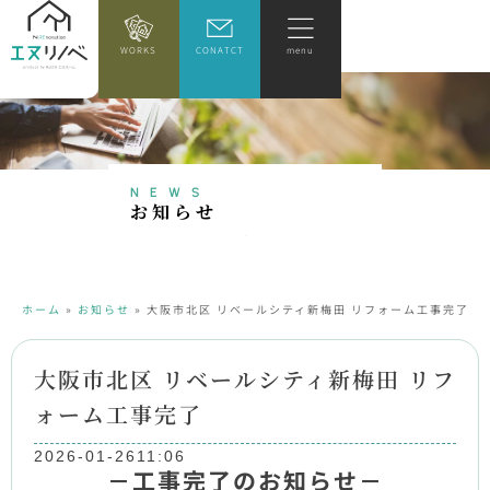
WORKS
CONATCT
menu
NEWS
お
知
ら
せ
ホーム
»
お知らせ
»
大阪市北区 リベールシティ新梅田 リフォーム工事完了
大阪市北区 リベールシティ新梅田 リフ
ォーム工事完了
2026-01-26
11:06
－工事完了のお知らせ－