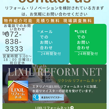
リフォーム・リノベーションを検討されている方まず
は、お気軽にお問い合わせください
物件紹介可能
見積り無料
現場調査無料
お電話でのお問
い合わせ
メール
LINE
tel.
072-
での
での
838-
お問い
お問い
合わせ
合わせ
3333
24時間受付
24時間受付
営業時間 9:00〜
18：00 日曜日/
祝日定休
LIXILリフォームネット