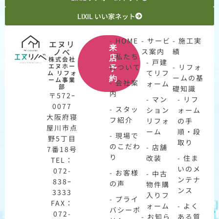
LIXIL いい家ネット
- HOME
- サービ
- 施工実
エヌリ
来
ノベ
ス案内
績
- 私たち
店
株式会社
- 戸建
エヌホー
について
- リフォ
予
てリフ
ム リフォ
ームの基
約
ーム事業
- 会社案
ォーム
部
礎知識
内
〒572ｰ
- マン
- リフ
0077
- スタッ
ション
ォーム
大阪府寝
フ紹介
リフォ
の手
屋川市点
ーム
順・段
- 現場で
野5丁目
取り
のこだわ
- 店舗
7番18号
り
改装
- 住ま
TEL：
いのメ
072-
- お客様
- 中古
ンテナ
838ｰ
の声
物件購
ンス
3333
入りフ
- プライ
FAX：
ォーム
- よく
バシーポ
072-
- お知ら
ある質