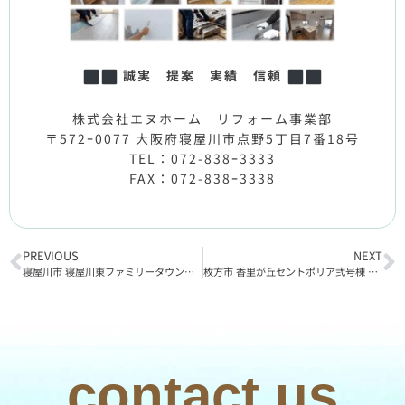
誠実 提案 実績 信頼
株式会社エヌホーム リフォーム事業部
〒572ｰ0077 大阪府寝屋川市点野5丁目7番18号
TEL：072-838ｰ3333
FAX：072-838ｰ3338
PREVIOUS
NEXT
寝屋川市 寝屋川東ファミリータウン北1番館 リフォーム工事完了
枚方市 香里が丘セントポリア弐号棟 リフォーム工事着工
contact us