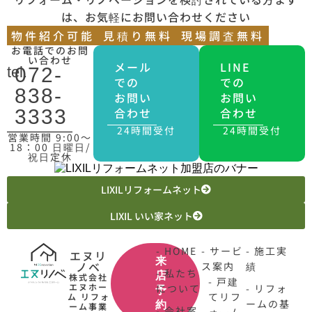
は、お気軽にお問い合わせください
物件紹介可能
見積り無料
現場調査無料
お電話でのお問
い合わせ
メール
LINE
tel.
072-
での
での
838-
お問い
お問い
合わせ
合わせ
3333
24時間受付
24時間受付
営業時間 9:00〜
18：00 日曜日/
祝日定休
LIXILリフォームネット
LIXIL いい家ネット
- HOME
- サービ
- 施工実
エヌリ
来
ノベ
ス案内
績
- 私たち
店
株式会社
- 戸建
エヌホー
について
- リフォ
予
てリフ
ム リフォ
ームの基
約
ーム事業
- 会社案