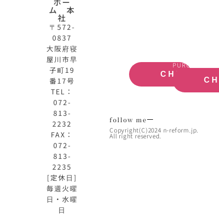
ホー
公
産
ム 本
式
買
社
サ
取
〒572-
イ
大
0837
ト
阪
大阪府寝
OFFICIAL
REAL
屋川市早
SITE
ESTATE
PURCHASE
子町19
CHECK
番17号
C
TEL：
072-
813-
follow me
2232
Copyright(C)2024 n-reform.jp.
FAX：
All right reserved.
072-
813-
2235
[定休日]
毎週火曜
日・水曜
日