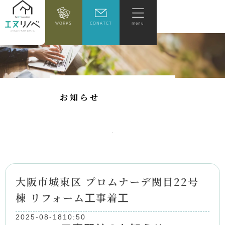
WORKS
CONATCT
menu
お
知
ら
せ
大阪市城東区 プロムナーデ関目22号
棟 リフォーム工事着工
2025-08-18
10:50