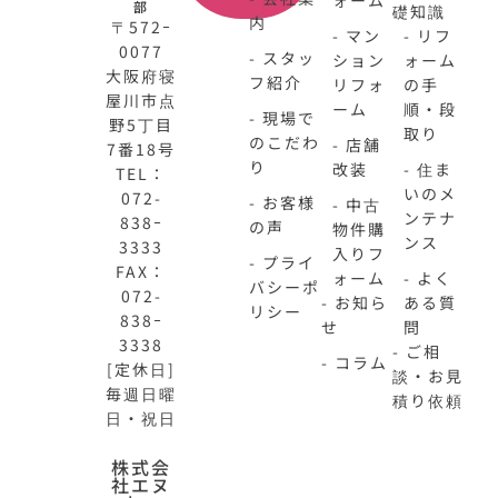
ォーム
部
礎知識
内
〒572ｰ
- マン
- リフ
0077
- スタッ
ション
ォーム
大阪府寝
フ紹介
リフォ
の手
屋川市点
ーム
順・段
- 現場で
野5丁目
取り
のこだわ
- 店舗
7番18号
り
改装
- 住ま
TEL：
いのメ
072-
- お客様
- 中古
ンテナ
838ｰ
の声
物件購
ンス
3333
入りフ
- プライ
FAX：
ォーム
- よく
バシーポ
072-
- お知ら
ある質
リシー
838ｰ
せ
問
3338
- ご相
- コラム
[定休日]
談・お見
毎週日曜
積り依頼
日・祝日
N-
不
株式会
社エヌ
HOME
動