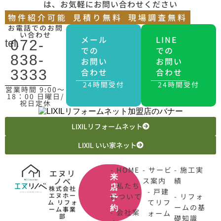
は、お気軽にお問い合わせください
物件紹介可能
見積り無料
現場調査無料
お電話でのお問
い合わせ
メール
LINE
tel.
072-
での
での
838-
お問い
お問い
合わせ
合わせ
3333
24時間受付
24時間受付
営業時間 9:00〜
18：00 日曜日/
祝日定休
LIXILリフォームネット
LIXIL いい家ネット
- HOME
- サービ
- 施工実
エヌリ
来
ノベ
ス案内
績
- 私たち
店
株式会社
- 戸建
エヌホー
について
- リフォ
予
てリフ
ム リフォ
ームの基
約
ーム事業
- 会社案
ォーム
部
礎知識