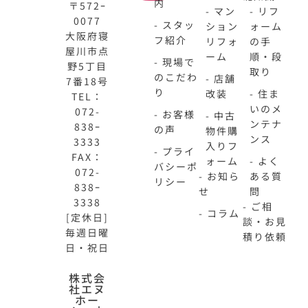
内
〒572ｰ
- マン
- リフ
0077
- スタッ
ション
ォーム
大阪府寝
フ紹介
リフォ
の手
屋川市点
ーム
順・段
- 現場で
野5丁目
取り
のこだわ
- 店舗
7番18号
り
改装
- 住ま
TEL：
いのメ
072-
- お客様
- 中古
ンテナ
838ｰ
の声
物件購
ンス
3333
入りフ
- プライ
FAX：
ォーム
- よく
バシーポ
072-
- お知ら
ある質
リシー
838ｰ
せ
問
3338
- ご相
- コラム
[定休日]
談・お見
毎週日曜
積り依頼
日・祝日
N-
不
株式会
社エヌ
HOME
動
ホー
公
産