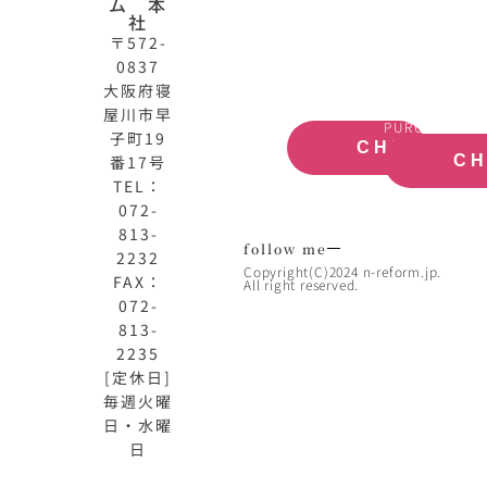
ム 本
式
買
社
サ
取
〒572-
イ
大
0837
ト
阪
大阪府寝
OFFICIAL
REAL
屋川市早
SITE
ESTATE
PURCHASE
子町19
CHECK
番17号
C
TEL：
072-
813-
follow me
2232
Copyright(C)2024 n-reform.jp.
FAX：
All right reserved.
072-
813-
2235
[定休日]
毎週火曜
日・水曜
日