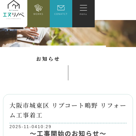
WORKS
CONATCT
menu
お
知
ら
せ
大阪市城東区 リブコート鴫野 リフォー
ム工事着工
2025-11-04
10:29
～工事開始のお知らせ～