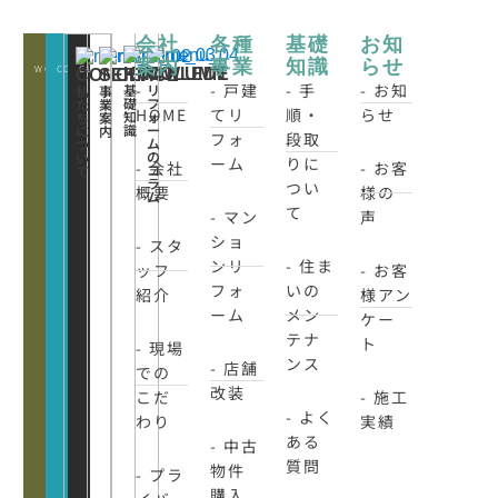
会社
各種
基礎
お知
案内
事業
知識
らせ
WORKS
CONATCT
CLOSE
KNOWLEDE
COLUMN
CONCEPT
SERVICE
-
- 戸建
- 手
- お知
基
リ
私
事
礎
フ
た
業
HOME
てリ
順・
らせ
知
ォ
ち
案
識
ー
に
内
フォ
段取
ム
つ
の
い
ーム
りに
- 会社
- お客
コ
て
ラ
つい
概要
様の
ム
て
- マン
声
ショ
- スタ
ンリ
- 住ま
ッフ
- お客
フォ
いの
紹介
様アン
ーム
メン
ケー
テナ
ト
- 現場
ンス
- 店舗
での
改装
こだ
- 施工
- よく
わり
実績
ある
- 中古
質問
物件
- プラ
購入