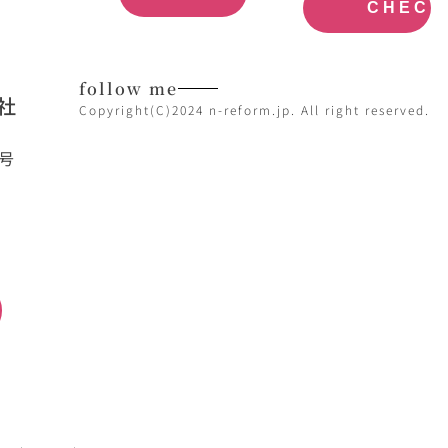
CHECK
follow me
社
Copyright(C)2024 n-reform.jp. All right reserved.
7号
日