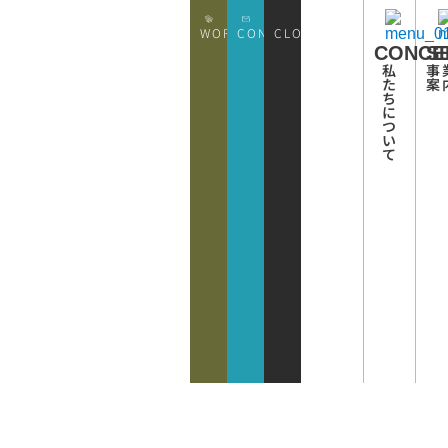
WORKS
CONATCT
CLOSE
CONCE
S
私
事
た
案
ち
に
つ
い
て