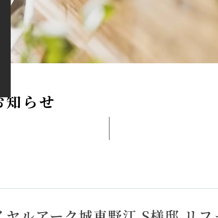
お
知
ら
せ
イヤルアーク城東野江 S様邸 リ