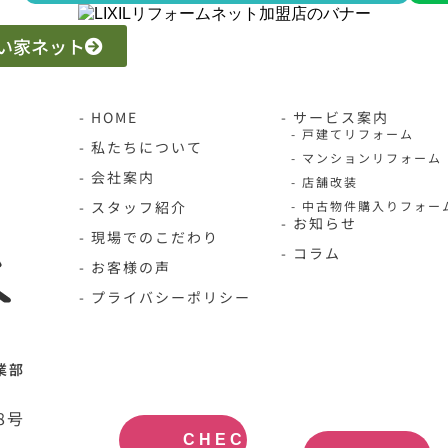
 いい家ネット
- HOME
- サービス案内
- 戸建てリフォーム
- 私たちについて
- マンションリフォーム
- 会社案内
- 店舗改装
- スタッフ紹介
- 中古物件購入りフォー
- お知らせ
- 現場でのこだわり
- コラム
- お客様の声
- プライバシーポリシー
N-HOME公
不動産買取
業部
式サイト
大阪
OFFICIAL
REAL
SITE
ESTATE
8号
PURCHASE
CHECK