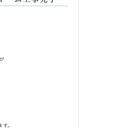
が
。
ます。