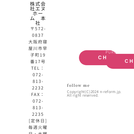
N-
不
株式会
社エヌ
HOME
動
ホー
公
産
ム 本
式
買
社
サ
取
〒572-
イ
大
0837
ト
阪
大阪府寝
OFFICIAL
REAL
屋川市早
SITE
ESTATE
PURCHASE
子町19
CHECK
番17号
C
TEL：
072-
813-
follow me
2232
Copyright(C)2024 n-reform.jp.
FAX：
All right reserved.
072-
813-
2235
[定休日]
毎週火曜
日・水曜