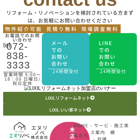
リフォーム・リノベーションを検討されている方まず
は、お気軽にお問い合わせください
物件紹介可能
見積り無料
現場調査無料
お電話でのお問
い合わせ
メール
LINE
tel.
072-
での
での
838-
お問い
お問い
合わせ
合わせ
3333
24時間受付
24時間受付
営業時間 9:00〜
18：00 日曜日/
祝日定休
LIXILリフォームネット
LIXIL いい家ネット
- HOME
- サービ
- 施工実
エヌリ
来
ノベ
ス案内
績
- 私たち
店
株式会社
- 戸建