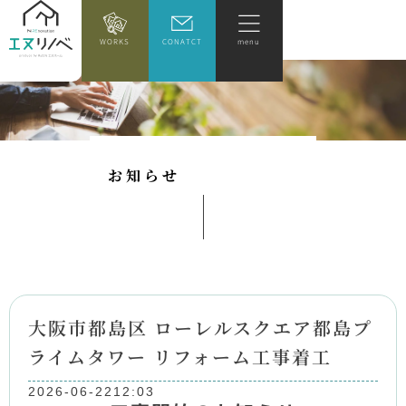
WORKS
CONATCT
menu
お
知
ら
せ
大阪市都島区 ローレルスクエア都島プ
ライムタワー リフォーム工事着工
2026-06-22
12:03