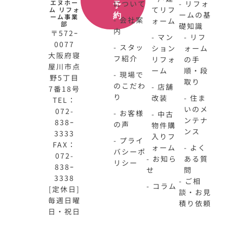
エヌホー
について
- リフォ
予
てリフ
ム リフォ
ームの基
約
ーム事業
- 会社案
ォーム
部
礎知識
内
〒572ｰ
- マン
- リフ
0077
- スタッ
ション
ォーム
大阪府寝
フ紹介
リフォ
の手
屋川市点
ーム
順・段
- 現場で
野5丁目
取り
のこだわ
- 店舗
7番18号
り
改装
- 住ま
TEL：
いのメ
072-
- お客様
- 中古
ンテナ
838ｰ
の声
物件購
ンス
3333
入りフ
- プライ
FAX：
ォーム
- よく
バシーポ
072-
- お知ら
ある質
リシー
838ｰ
せ
問
3338
- ご相
- コラム
[定休日]
談・お見
毎週日曜
積り依頼
日・祝日