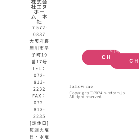
N-
不
株式会
社エヌ
HOME
動
ホー
公
産
ム 本
式
買
社
サ
取
〒572-
イ
大
0837
ト
阪
大阪府寝
OFFICIAL
REAL
屋川市早
SITE
ESTATE
PURCHASE
子町19
CHECK
番17号
C
TEL：
072-
813-
follow me
2232
Copyright(C)2024 n-reform.jp.
FAX：
All right reserved.
072-
813-
2235
[定休日]
毎週火曜
日・水曜