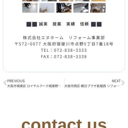
誠実 提案 実績 信頼
株式会社エヌホーム リフォーム事業部
〒572ｰ0077 大阪府寝屋川市点野5丁目7番18号
TEL：072-838ｰ3333
FAX：072-838ｰ3338
PREVIOUS
NEXT
大阪市城東区 ロイヤルアーク城東野江 リフォーム工事着工
大阪市西区 朝日プラザ長堀西 リフォーム工事着工
contact us