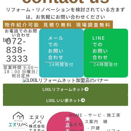
リフォーム・リノベーションを検討されている方まず
は、お気軽にお問い合わせください
物件紹介可能
見積り無料
現場調査無料
お電話でのお問
い合わせ
メール
LINE
tel.
072-
での
での
838-
お問い
お問い
合わせ
合わせ
3333
24時間受付
24時間受付
営業時間 9:00〜
18：00 日曜日/
祝日定休
LIXILリフォームネット
LIXIL いい家ネット
- HOME
- サービ
- 施工実
エヌリ
来
ノベ
ス案内
績
- 私たち
店
株式会社
- 戸建
エヌホー
について
- リフォ