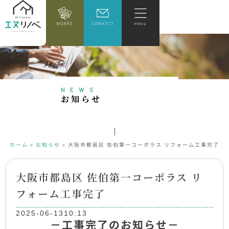
WORKS
CONATCT
menu
NEWS
お
知
ら
せ
ホーム
»
お知らせ
»
大阪市都島区 佐伯第一コーポラス リフォーム工事完了
大阪市都島区 佐伯第一コーポラス リ
フォーム工事完了
2025-06-13
10:13
－工事完了のお知らせ－