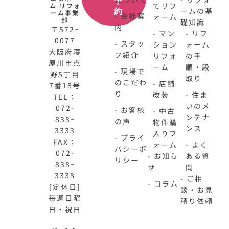
予
てリフ
ム リフォ
ームの基
約
ーム事業
- 会社案
ォーム
部
礎知識
内
〒572ｰ
- マン
- リフ
0077
- スタッ
ション
ォーム
大阪府寝
フ紹介
リフォ
の手
屋川市点
ーム
順・段
- 現場で
野5丁目
取り
のこだわ
- 店舗
7番18号
り
改装
- 住ま
TEL：
いのメ
072-
- お客様
- 中古
ンテナ
838ｰ
の声
物件購
ンス
3333
入りフ
- プライ
FAX：
ォーム
- よく
バシーポ
072-
- お知ら
ある質
リシー
838ｰ
せ
問
3338
- ご相
- コラム
[定休日]
談・お見
毎週日曜
積り依頼
日・祝日