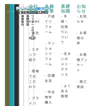
会社
各種
基礎
お知
案内
事業
知識
らせ
WORKS
CONATCT
CLOSE
KNOWLEDE
COLUMN
CONCEPT
SERVICE
-
- 戸建
- 手
- お知
基
リ
私
事
礎
フ
た
業
HOME
てリ
順・
らせ
知
ォ
ち
案
識
ー
に
内
フォ
段取
ム
つ
の
い
ーム
りに
- 会社
- お客
コ
て
ラ
つい
概要
様の
ム
て
- マン
声
ショ
- スタ
ンリ
- 住ま
ッフ
- お客
フォ
いの
紹介
様アン
ーム
メン
ケー
テナ
ト
- 現場
ンス
- 店舗
での
改装
こだ
- 施工
- よく
わり
実績
ある
- 中古
質問
物件
- プラ
購入
イバ