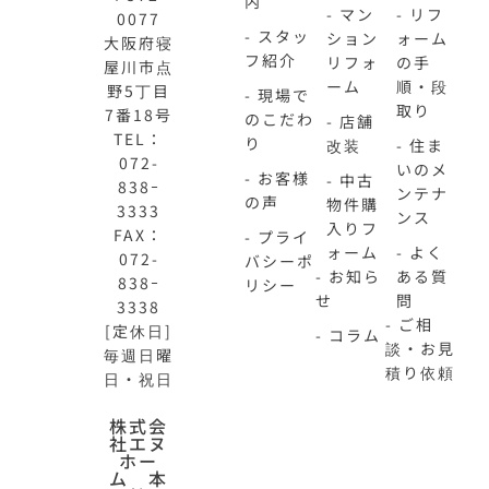
内
- マン
- リフ
0077
- スタッ
ション
ォーム
大阪府寝
フ紹介
リフォ
の手
屋川市点
ーム
順・段
野5丁目
- 現場で
取り
7番18号
のこだわ
- 店舗
TEL：
り
改装
- 住ま
072-
いのメ
- お客様
- 中古
838ｰ
ンテナ
の声
物件購
3333
ンス
入りフ
FAX：
- プライ
ォーム
- よく
072-
バシーポ
- お知ら
ある質
838ｰ
リシー
せ
問
3338
- ご相
[定休日]
- コラム
談・お見
毎週日曜
積り依頼
日・祝日
株式会
N-
不
社エヌ
HOME
動
ホー
ム 本
公
産