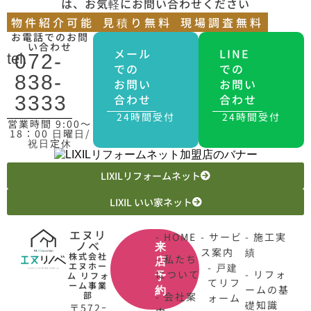
は、お気軽にお問い合わせください
物件紹介可能
見積り無料
現場調査無料
お電話でのお問
い合わせ
メール
LINE
tel.
072-
での
での
838-
お問い
お問い
合わせ
合わせ
3333
24時間受付
24時間受付
営業時間 9:00〜
18：00 日曜日/
祝日定休
LIXILリフォームネット
LIXIL いい家ネット
エヌリ
- HOME
- サービ
- 施工実
ノベ
来
ス案内
績
株式会社
- 私たち
店
エヌホー
- 戸建
について
- リフォ
ム リフォ
予
てリフ
ーム事業
ームの基
約
部
- 会社案
ォーム
礎知識
〒572ｰ