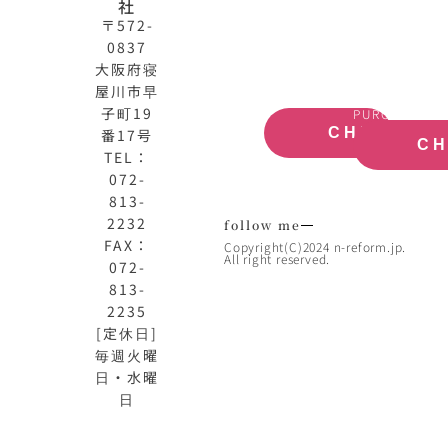
社
式
買
〒572-
サ
取
0837
イ
大
ト
阪
大阪府寝
OFFICIAL
REAL
屋川市早
SITE
ESTATE
子町19
PURCHASE
CHECK
番17号
C
TEL：
072-
813-
2232
follow me
FAX：
Copyright(C)2024 n-reform.jp.
All right reserved.
072-
813-
2235
[定休日]
毎週火曜
日・水曜
日