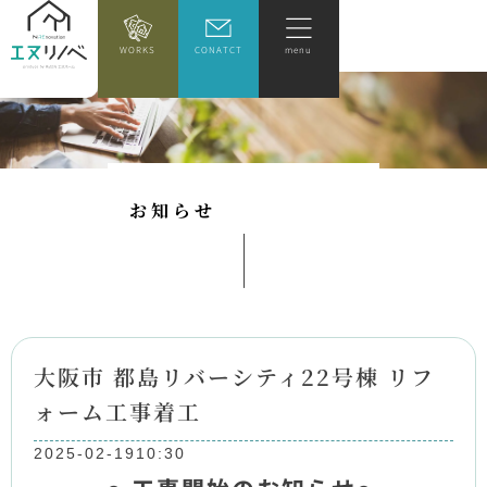
WORKS
CONATCT
menu
お
知
ら
せ
大阪市 都島リバーシティ22号棟 リフ
ォーム工事着工
2025-02-19
10:30