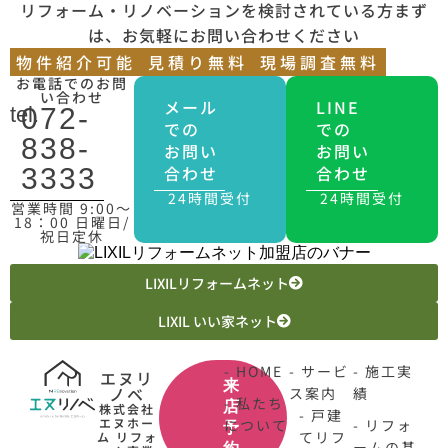
リフォーム・リノベーションを検討されている方まず
は、お気軽にお問い合わせください
物件紹介可能
見積り無料
現場調査無料
お電話でのお問
い合わせ
メール
LINE
tel.
072-
での
での
838-
お問い
お問い
合わせ
合わせ
3333
24時間受付
24時間受付
営業時間 9:00〜
18：00 日曜日/
祝日定休
LIXILリフォームネット
LIXIL いい家ネット
- HOME
- サービ
- 施工実
エヌリ
来
ノベ
ス案内
績
- 私たち
店
株式会社
- 戸建
エヌホー
について
- リフォ
予
てリフ
ム リフォ
ームの基