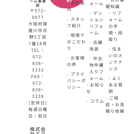
約
ーム事業
- 会社案
ォーム
部
礎知識
内
〒572ｰ
- マン
- リフ
0077
- スタッ
ション
ォーム
大阪府寝
フ紹介
リフォ
の手
屋川市点
ーム
順・段
- 現場で
野5丁目
取り
のこだわ
- 店舗
7番18号
り
改装
- 住ま
TEL：
いのメ
072-
- お客様
- 中古
ンテナ
838ｰ
の声
物件購
ンス
3333
入りフ
- プライ
FAX：
ォーム
- よく
バシーポ
072-
- お知ら
ある質
リシー
838ｰ
せ
問
3338
- ご相
- コラム
[定休日]
談・お見
毎週日曜
積り依頼
日・祝日
N-
不
株式会
社エヌ