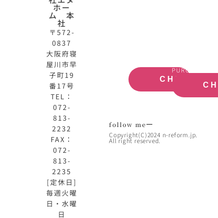
HOME
動
ホー
公
産
ム 本
式
買
社
サ
取
〒572-
イ
大
0837
ト
阪
大阪府寝
OFFICIAL
REAL
屋川市早
SITE
ESTATE
PURCHASE
子町19
CHECK
番17号
C
TEL：
072-
813-
follow me
2232
Copyright(C)2024 n-reform.jp.
FAX：
All right reserved.
072-
813-
2235
[定休日]
毎週火曜
日・水曜
日