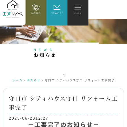
WORKS
CONATCT
menu
NEWS
お
知
ら
せ
ホーム
»
お知らせ
»
守口市 シティハウス守口 リフォーム工事完了
守口市 シティハウス守口 リフォーム工
事完了
2025-06-23
12:27
－工事完了のお知らせ－