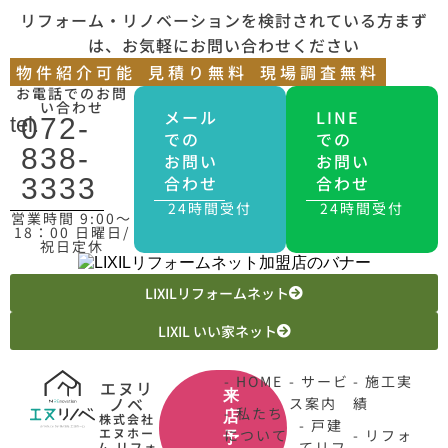
リフォーム・リノベーションを検討されている方まず
は、お気軽にお問い合わせください
物件紹介可能
見積り無料
現場調査無料
お電話でのお問
い合わせ
メール
LINE
tel.
072-
での
での
838-
お問い
お問い
合わせ
合わせ
3333
24時間受付
24時間受付
営業時間 9:00〜
18：00 日曜日/
祝日定休
LIXILリフォームネット
LIXIL いい家ネット
- HOME
- サービ
- 施工実
エヌリ
来
ノベ
ス案内
績
- 私たち
店
株式会社
- 戸建
エヌホー
について
- リフォ
予
てリフ
ム リフォ