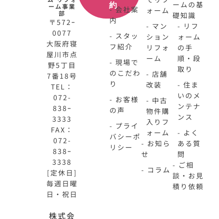
ームの基
約
ーム事業
- 会社案
ォーム
部
礎知識
内
〒572ｰ
- マン
- リフ
0077
- スタッ
ション
ォーム
大阪府寝
フ紹介
リフォ
の手
屋川市点
ーム
順・段
- 現場で
野5丁目
取り
のこだわ
- 店舗
7番18号
り
改装
- 住ま
TEL：
いのメ
072-
- お客様
- 中古
ンテナ
838ｰ
の声
物件購
ンス
3333
入りフ
- プライ
FAX：
ォーム
- よく
バシーポ
072-
- お知ら
ある質
リシー
838ｰ
せ
問
3338
- ご相
- コラム
[定休日]
談・お見
毎週日曜
積り依頼
日・祝日
N-
不
株式会