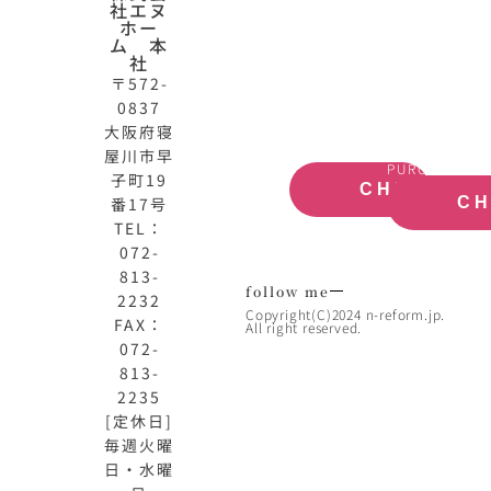
社エヌ
HOME
動
ホー
公
産
ム 本
式
買
社
サ
取
〒572-
イ
大
0837
ト
阪
大阪府寝
OFFICIAL
REAL
屋川市早
SITE
ESTATE
PURCHASE
子町19
CHECK
番17号
C
TEL：
072-
813-
follow me
2232
Copyright(C)2024 n-reform.jp.
FAX：
All right reserved.
072-
813-
2235
[定休日]
毎週火曜
日・水曜