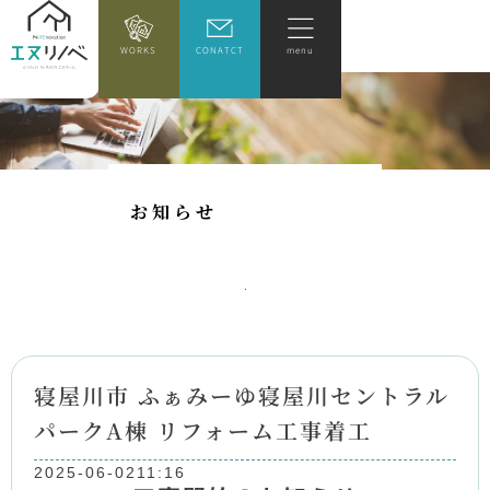
WORKS
CONATCT
menu
お
知
ら
せ
寝屋川市 ふぁみーゆ寝屋川セントラル
パークA棟 リフォーム工事着工
2025-06-02
11:16