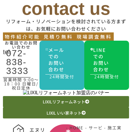
contact us
リフォーム・リノベーションを検討されている方まず
は、お気軽にお問い合わせください
物件紹介可能
見積り無料
現場調査無料
お電話でのお問
い合わせ
メール
LINE
tel.
072-
での
での
838-
お問い
お問い
合わせ
合わせ
3333
24時間受付
24時間受付
営業時間 9:00〜
18：00 日曜日/
祝日定休
LIXILリフォームネット
LIXIL いい家ネット
- HOME
- サービ
- 施工実
エヌリ
来