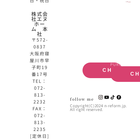
日・祝日
N-
不
株式会
社エヌ
HOME
動
ホー
公
産
ム 本
式
買
社
サ
取
〒572-
イ
大
0837
ト
阪
大阪府寝
OFFICIAL
REAL
屋川市早
SITE
ESTATE
PURCHASE
子町19
CHECK
番17号
C
TEL：
072-
813-
follow me
2232
Copyright(C)2024 n-reform.jp.
FAX：
All right reserved.
072-
813-
2235
[定休日]