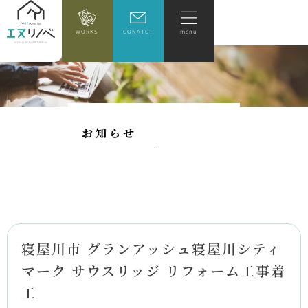
WORKS
CONATCT
menu
お
知
ら
せ
寝屋川市 グランアッシュ寝屋川シティ
マーク サウスリッジ リフォーム工事着
工