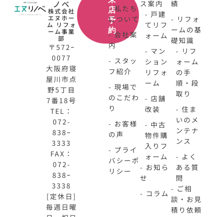
ノベ
ス案内
績
- 私たち
店
株式会社
- 戸建
エヌホー
について
- リフォ
予
てリフ
ム リフォ
ームの基
約
ーム事業
- 会社案
ォーム
部
礎知識
内
〒572ｰ
- マン
- リフ
0077
- スタッ
ション
ォーム
大阪府寝
フ紹介
リフォ
の手
屋川市点
ーム
順・段
- 現場で
野5丁目
取り
のこだわ
- 店舗
7番18号
り
改装
- 住ま
TEL：
いのメ
072-
- お客様
- 中古
ンテナ
838ｰ
の声
物件購
ンス
3333
入りフ
- プライ
FAX：
ォーム
- よく
バシーポ
072-
- お知ら
ある質
リシー
838ｰ
せ
問
3338
- ご相
- コラム
[定休日]
談・お見
毎週日曜
積り依頼