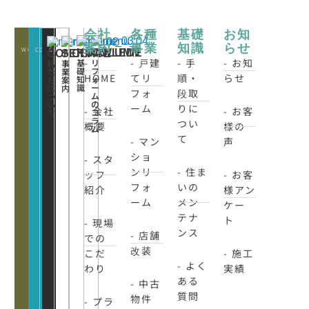
会社
各種
基礎
お知
案内
事業
知識
らせ
WORKS
CONATCT
CLOSE
KNOWLEDE
COLUMN
CONCEPT
SERVICE
-
- 戸建
- 手
- お知
基
リ
私
事
礎
フ
た
業
HOME
てリ
順・
らせ
知
ォ
ち
案
識
ー
に
内
フォ
段取
ム
つ
の
い
ーム
りに
- 会社
- お客
コ
て
ラ
つい
概要
様の
ム
て
- マン
声
ショ
- スタ
ンリ
- 住ま
ッフ
- お客
フォ
いの
紹介
様アン
ーム
メン
ケー
テナ
ト
- 現場
ンス
- 店舗
での
改装
こだ
- 施工
- よく
わり
実績
ある
- 中古
質問
物件
- プラ