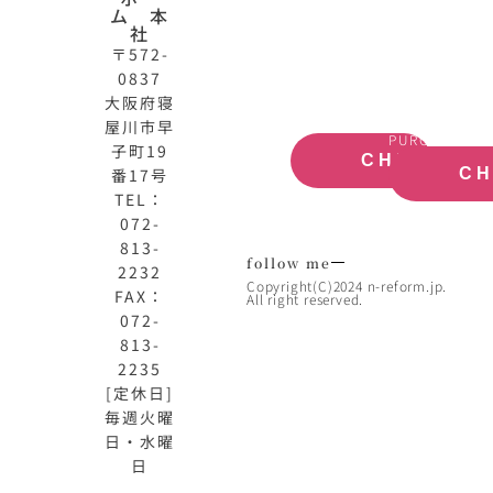
公
産
ム 本
式
買
社
サ
取
〒572-
イ
大
0837
ト
阪
大阪府寝
OFFICIAL
REAL
屋川市早
SITE
ESTATE
PURCHASE
子町19
CHECK
番17号
C
TEL：
072-
813-
follow me
2232
Copyright(C)2024 n-reform.jp.
FAX：
All right reserved.
072-
813-
2235
[定休日]
毎週火曜
日・水曜
日