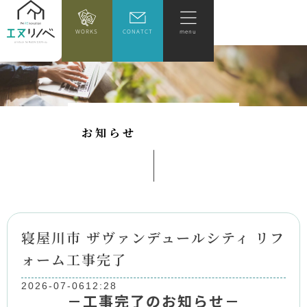
WORKS
CONATCT
menu
お
知
ら
せ
寝屋川市 ザヴァンデュールシティ リフ
ォーム工事完了
2026-07-06
12:28
－工事完了のお知らせ－