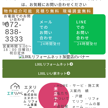
は、お気軽にお問い合わせください
物件紹介可能
見積り無料
現場調査無料
お電話でのお問
い合わせ
メール
LINE
tel.
072-
での
での
838-
お問い
お問い
合わせ
合わせ
3333
24時間受付
24時間受付
営業時間 9:00〜
18：00 日曜日/
祝日定休
LIXILリフォームネット
LIXIL いい家ネット
- HOME
- サービ
- 施工実
エヌリ
来
ノベ
ス案内
績
- 私たち
店
株式会社
- 戸建
エヌホー
について
- リフォ
予
てリフ
ム リフォ
ームの基
約
ーム事業
- 会社案
ォーム
部