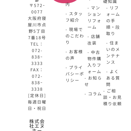
礎知識
内
〒572ｰ
- マン
- リフ
0077
- スタッ
ション
ォーム
大阪府寝
フ紹介
リフォ
の手
屋川市点
ーム
順・段
- 現場で
野5丁目
取り
のこだわ
- 店舗
7番18号
り
改装
- 住ま
TEL：
いのメ
072-
- お客様
- 中古
ンテナ
838ｰ
の声
物件購
ンス
3333
入りフ
- プライ
FAX：
ォーム
- よく
バシーポ
072-
- お知ら
ある質
リシー
838ｰ
せ
問
3338
- ご相
- コラム
[定休日]
談・お見
毎週日曜
積り依頼
日・祝日
N-
不
株式会
社エヌ
HOME
動
ホー