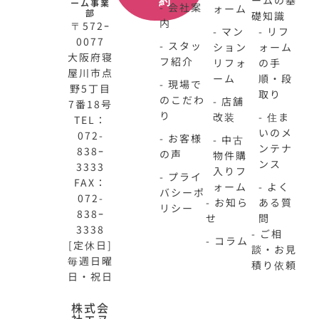
ームの基
約
ーム事業
- 会社案
ォーム
部
礎知識
内
〒572ｰ
- マン
- リフ
0077
- スタッ
ション
ォーム
大阪府寝
フ紹介
リフォ
の手
屋川市点
ーム
順・段
- 現場で
野5丁目
取り
のこだわ
- 店舗
7番18号
り
改装
- 住ま
TEL：
いのメ
072-
- お客様
- 中古
ンテナ
838ｰ
の声
物件購
ンス
3333
入りフ
- プライ
FAX：
ォーム
- よく
バシーポ
072-
- お知ら
ある質
リシー
838ｰ
せ
問
3338
- ご相
- コラム
[定休日]
談・お見
毎週日曜
積り依頼
日・祝日
N-
不
株式会
社エヌ