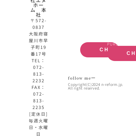
HOME
動
ホー
公
産
ム 本
式
買
社
サ
取
〒572-
イ
大
0837
ト
阪
大阪府寝
OFFICIAL
REAL
屋川市早
SITE
ESTATE
PURCHASE
子町19
CHECK
番17号
C
TEL：
072-
813-
follow me
2232
Copyright(C)2024 n-reform.jp.
FAX：
All right reserved.
072-
813-
2235
[定休日]
毎週火曜
日・水曜
日