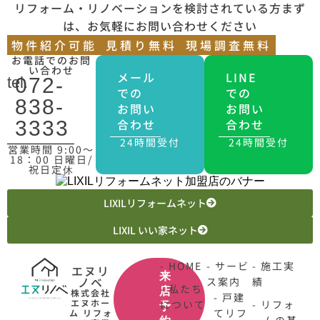
リフォーム・リノベーションを検討されている方まず
は、お気軽にお問い合わせください
物件紹介可能
見積り無料
現場調査無料
お電話でのお問
い合わせ
メール
LINE
tel.
072-
での
での
838-
お問い
お問い
合わせ
合わせ
3333
24時間受付
24時間受付
営業時間 9:00〜
18：00 日曜日/
祝日定休
LIXILリフォームネット
LIXIL いい家ネット
- HOME
- サービ
- 施工実
エヌリ
来
ノベ
ス案内
績
- 私たち
店
株式会社
- 戸建
エヌホー
について
- リフォ
予
てリフ
ム リフォ