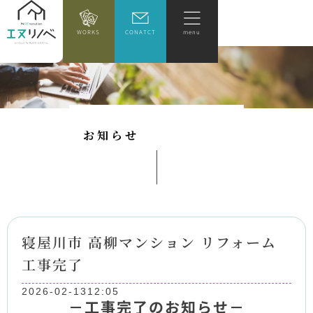
WORKS
CONATCT
menu
お
知
ら
せ
寝屋川市 高柳マンション リフォーム
工事完了
2026-02-13
12:05
－工事完了のお知らせ－