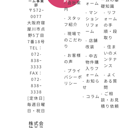
約
ーム事業
- 会社案
ォーム
部
礎知識
内
〒572ｰ
- マン
- リフ
0077
- スタッ
ション
ォーム
大阪府寝
フ紹介
リフォ
の手
屋川市点
ーム
順・段
- 現場で
野5丁目
取り
のこだわ
- 店舗
7番18号
り
改装
- 住ま
TEL：
いのメ
072-
- お客様
- 中古
ンテナ
838ｰ
の声
物件購
ンス
3333
入りフ
- プライ
FAX：
ォーム
- よく
バシーポ
072-
- お知ら
ある質
リシー
838ｰ
せ
問
3338
- ご相
- コラム
[定休日]
談・お見
毎週日曜
積り依頼
日・祝日
N-
不
株式会
社エヌ