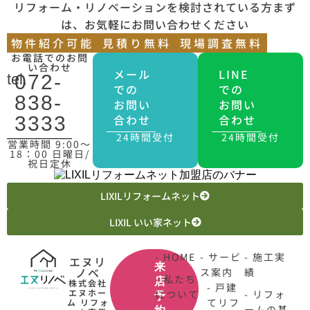
リフォーム・リノベーションを検討されている方まず
は、お気軽にお問い合わせください
物件紹介可能
見積り無料
現場調査無料
お電話でのお問
い合わせ
メール
LINE
tel.
072-
での
での
838-
お問い
お問い
合わせ
合わせ
3333
24時間受付
24時間受付
営業時間 9:00〜
18：00 日曜日/
祝日定休
LIXILリフォームネット
LIXIL いい家ネット
- HOME
- サービ
- 施工実
エヌリ
来
ノベ
ス案内
績
- 私たち
店
株式会社
- 戸建
エヌホー
について
- リフォ
予
てリフ
ム リフォ
ームの基