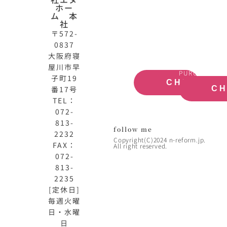
HOME
動
ホー
公
産
ム 本
式
買
社
サ
取
〒572-
イ
大
0837
ト
阪
大阪府寝
OFFICIAL
REAL
屋川市早
SITE
ESTATE
PURCHASE
子町19
CHECK
番17号
C
TEL：
072-
813-
follow me
2232
Copyright(C)2024 n-reform.jp.
FAX：
All right reserved.
072-
813-
2235
[定休日]
毎週火曜
日・水曜
日