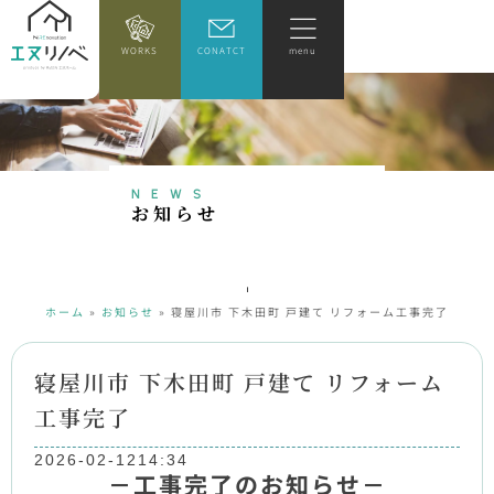
WORKS
CONATCT
menu
NEWS
お
知
ら
せ
ホーム
»
お知らせ
»
寝屋川市 下木田町 戸建て リフォーム工事完了
寝屋川市 下木田町 戸建て リフォーム
工事完了
2026-02-12
14:34
－工事完了のお知らせ－