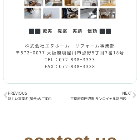
誠実 提案 実績 信頼
株式会社エヌホーム リフォーム事業部
〒572ｰ0077 大阪府寝屋川市点野5丁目7番18号
TEL：072-838ｰ3333
FAX：072-838ｰ3338
PREVIOUS
NEXT
新しい事業名(屋号)のご案内
京都府京田辺市 サンロイヤル新田辺アカデミア2号館 リフォーム工事完了