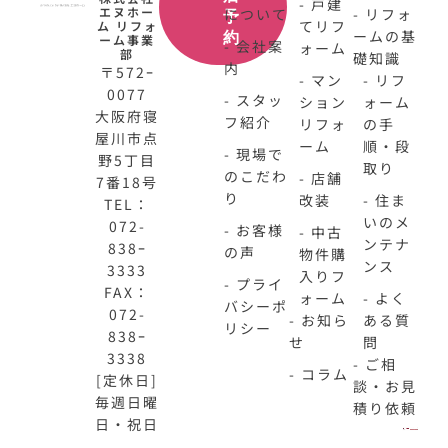
- 戸建
エヌホー
について
- リフォ
予
てリフ
ム リフォ
ームの基
約
ーム事業
- 会社案
ォーム
部
礎知識
内
〒572ｰ
- マン
- リフ
0077
- スタッ
ション
ォーム
大阪府寝
フ紹介
リフォ
の手
屋川市点
ーム
順・段
- 現場で
野5丁目
取り
のこだわ
- 店舗
7番18号
り
改装
- 住ま
TEL：
いのメ
072-
- お客様
- 中古
ンテナ
838ｰ
の声
物件購
ンス
3333
入りフ
- プライ
FAX：
ォーム
- よく
バシーポ
072-
- お知ら
ある質
リシー
838ｰ
せ
問
3338
- ご相
- コラム
[定休日]
談・お見
毎週日曜
積り依頼
日・祝日