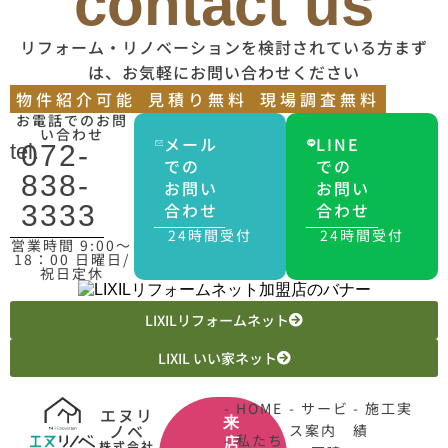
contact us
リフォーム・リノベーションを検討されている方まず
は、お気軽にお問い合わせください
物件紹介可能
見積り無料
現場調査無料
お電話でのお問
い合わせ
メール
LINE
tel.
072-
での
での
838-
お問い
お問い
合わせ
合わせ
3333
24時間受付
24時間受付
営業時間 9:00〜
18：00 日曜日/
祝日定休
LIXILリフォームネット
LIXIL いい家ネット
- HOME
- サービ
- 施工実
エヌリ
来
ノベ
ス案内
績
- 私たち
店
株式会社