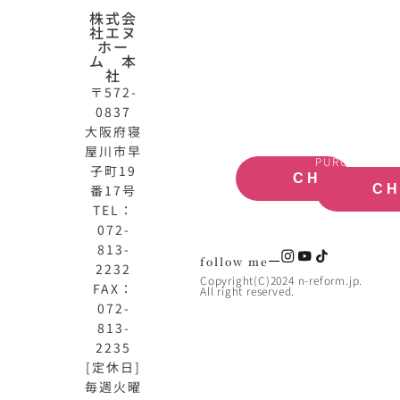
N-
不
株式会
社エヌ
HOME
動
ホー
公
産
ム 本
式
買
社
サ
取
〒572-
イ
大
0837
ト
阪
大阪府寝
OFFICIAL
REAL
屋川市早
SITE
ESTATE
PURCHASE
子町19
CHECK
番17号
C
TEL：
072-
813-
follow me
2232
Copyright(C)2024 n-reform.jp.
FAX：
All right reserved.
072-
813-
2235
[定休日]
毎週火曜