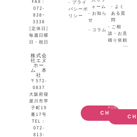
FAX：
- プライ
ォーム
- よく
072-
バシーポ
- お知ら
ある質
838ｰ
リシー
せ
問
3338
- ご相
[定休日]
- コラム
談・お見
毎週日曜
積り依頼
日・祝日
株式会
N-
不
社エヌ
HOME
動
ホー
ム 本
公
産
社
式
買
〒572-
サ
取
0837
イ
大
ト
阪
大阪府寝
OFFICIAL
REAL
屋川市早
SITE
ESTATE
子町19
PURCHASE
CHECK
番17号
C
TEL：
072-
813-