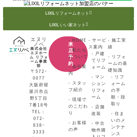
LIXILリフォームネット
LIXIL いい家ネット
エヌリ
- HOME
- サービ
- 施工実
ノベ
来
ス案内
績
株式会社
- 私たち
店
エヌホー
- 戸建
について
- リフォ
ム リフォ
予
てリフ
ーム事業
ームの基
約
部
- 会社案
ォーム
礎知識
〒572ｰ
内
- マン
- リフ
0077
- スタッ
ション
ォーム
大阪府寝
フ紹介
リフォ
の手
屋川市点
ーム
順・段
野5丁目
- 現場で
取り
7番18号
のこだわ
- 店舗
TEL：
り
改装
- 住ま
072-
いのメ
- お客様
- 中古
838ｰ
ンテナ
の声
物件購
3333
ンス
入りフ