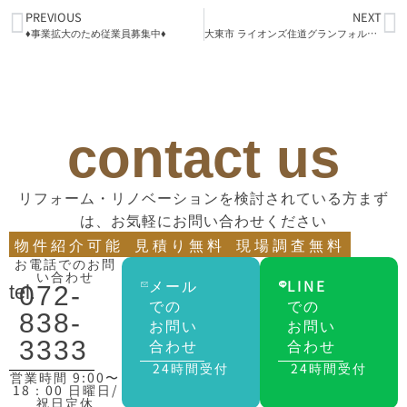
PREVIOUS
NEXT
♦事業拡大のため従業員募集中♦
大東市 ライオンズ住道グランフォルト リフォーム工事着工
contact us
リフォーム・リノベーションを検討されている方まず
は、お気軽にお問い合わせください
物件紹介可能
見積り無料
現場調査無料
お電話でのお問
い合わせ
メール
LINE
tel.
072-
での
での
838-
お問い
お問い
合わせ
合わせ
3333
24時間受付
24時間受付
営業時間 9:00〜
18：00 日曜日/
祝日定休