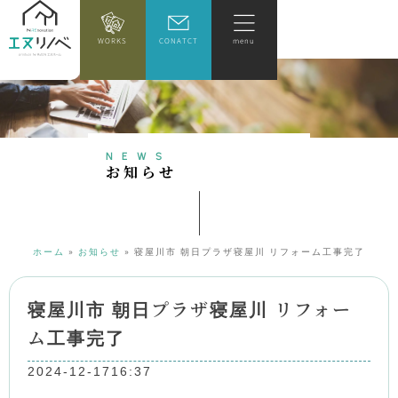
WORKS
CONATCT
menu
NEWS
お
知
ら
せ
ホーム
»
お知らせ
»
寝屋川市 朝日プラザ寝屋川 リフォーム工事完了
寝屋川市 朝日プラザ寝屋川 リフォー
ム工事完了
2024-12-17
16:37