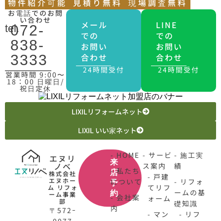
物件紹介可能
見積り無料
現場調査無料
お電話でのお問
い合わせ
メール
LINE
tel.
072-
での
での
838-
お問い
お問い
合わせ
合わせ
3333
24時間受付
24時間受付
営業時間 9:00〜
18：00 日曜日/
祝日定休
LIXILリフォームネット
LIXIL いい家ネット
- HOME
- サービ
- 施工実
エヌリ
来
ノベ
ス案内
績
- 私たち
店
株式会社
- 戸建
エヌホー
について
- リフォ
予
てリフ
ム リフォ
ームの基
約
ーム事業
- 会社案
ォーム
部
礎知識
内
〒572ｰ
- マン
- リフ