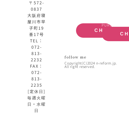
サ
取
〒572-
イ
大
0837
ト
阪
大阪府寝
OFFICIAL
REAL
屋川市早
SITE
ESTATE
PURCHASE
子町19
CHECK
番17号
C
TEL：
072-
813-
follow me
2232
Copyright(C)2024 n-reform.jp.
FAX：
All right reserved.
072-
813-
2235
[定休日]
毎週火曜
日・水曜
日