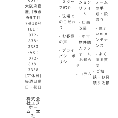
0077
- スタッ
ション
ォーム
大阪府寝
フ紹介
リフォ
の手
屋川市点
ーム
順・段
- 現場で
野5丁目
取り
のこだわ
- 店舗
7番18号
り
改装
- 住ま
TEL：
いのメ
072-
- お客様
- 中古
ンテナ
838ｰ
の声
物件購
ンス
3333
入りフ
- プライ
FAX：
ォーム
- よく
バシーポ
072-
- お知ら
ある質
リシー
838ｰ
せ
問
3338
- ご相
- コラム
[定休日]
談・お見
毎週日曜
積り依頼
日・祝日
N-
不
株式会
社エヌ
HOME
動
ホー
公
産
ム 本
式
買
社