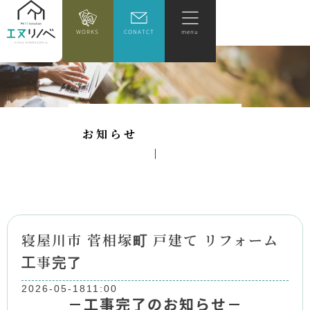
WORKS
CONATCT
menu
お
知
ら
せ
寝屋川市 菅相塚町 戸建て リフォーム
工事完了
2026-05-18
11:00
－工事完了のお知らせ－