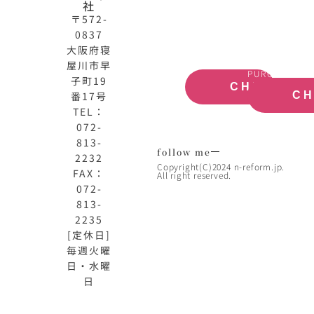
式
買
社
サ
取
〒572-
イ
大
0837
ト
阪
大阪府寝
OFFICIAL
REAL
屋川市早
SITE
ESTATE
PURCHASE
子町19
CHECK
番17号
C
TEL：
072-
813-
follow me
2232
Copyright(C)2024 n-reform.jp.
FAX：
All right reserved.
072-
813-
2235
[定休日]
毎週火曜
日・水曜
日