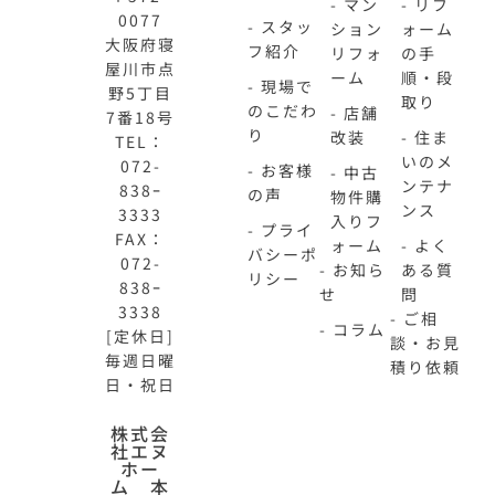
- マン
- リフ
0077
- スタッ
ション
ォーム
大阪府寝
フ紹介
リフォ
の手
屋川市点
ーム
順・段
- 現場で
野5丁目
取り
のこだわ
- 店舗
7番18号
り
改装
- 住ま
TEL：
いのメ
072-
- お客様
- 中古
ンテナ
838ｰ
の声
物件購
ンス
3333
入りフ
- プライ
FAX：
ォーム
- よく
バシーポ
072-
- お知ら
ある質
リシー
838ｰ
せ
問
3338
- ご相
- コラム
[定休日]
談・お見
毎週日曜
積り依頼
日・祝日
N-
不
株式会
社エヌ
HOME
動
ホー
公
産
ム 本