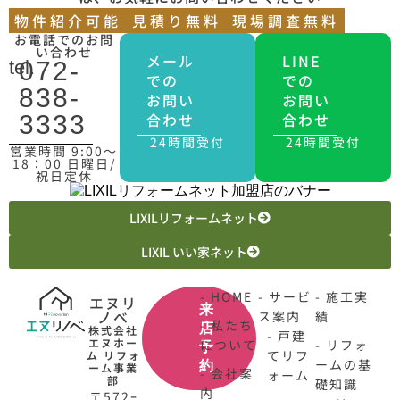
物件紹介可能
見積り無料
現場調査無料
お電話でのお問
い合わせ
メール
LINE
tel.
072-
での
での
838-
お問い
お問い
合わせ
合わせ
3333
24時間受付
24時間受付
営業時間 9:00〜
18：00 日曜日/
祝日定休
LIXILリフォームネット
LIXIL いい家ネット
- HOME
- サービ
- 施工実
エヌリ
来
ノベ
ス案内
績
- 私たち
店
株式会社
- 戸建
エヌホー
について
- リフォ
予
てリフ
ム リフォ
ームの基
約
ーム事業
- 会社案
ォーム
部
礎知識
内
〒572ｰ