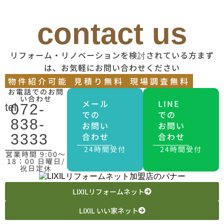
contact us
リフォーム・リノベーションを検討されている方まず
は、お気軽にお問い合わせください
物件紹介可能
見積り無料
現場調査無料
お電話でのお問
い合わせ
メール
LINE
tel.
072-
での
での
838-
お問い
お問い
合わせ
合わせ
3333
24時間受付
24時間受付
営業時間 9:00〜
18：00 日曜日/
祝日定休
LIXILリフォームネット
LIXIL いい家ネット