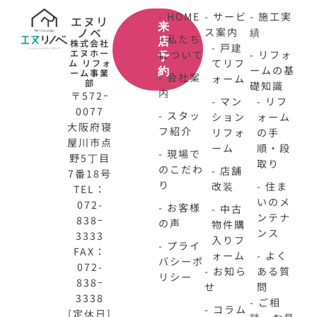
- HOME
- サービ
- 施工実
エヌリ
来
ノベ
ス案内
績
- 私たち
店
株式会社
- 戸建
エヌホー
について
- リフォ
予
てリフ
ム リフォ
ームの基
約
ーム事業
- 会社案
ォーム
部
礎知識
内
〒572ｰ
- マン
- リフ
0077
- スタッ
ション
ォーム
大阪府寝
フ紹介
リフォ
の手
屋川市点
ーム
順・段
- 現場で
野5丁目
取り
のこだわ
- 店舗
7番18号
り
改装
- 住ま
TEL：
いのメ
072-
- お客様
- 中古
ンテナ
838ｰ
の声
物件購
ンス
3333
入りフ
- プライ
FAX：
ォーム
- よく
バシーポ
072-
- お知ら
ある質
リシー
838ｰ
せ
問
3338
- ご相
- コラム
[定休日]