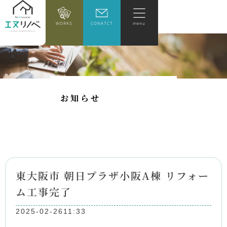
WORKS
CONATCT
menu
お
知
ら
せ
東大阪市 朝日プラザ小阪A棟 リフォー
ム工事完了
2025-02-26
11:33