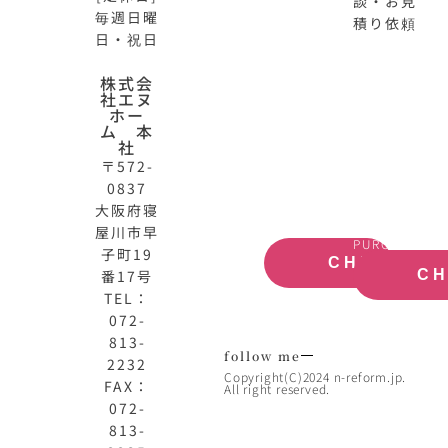
談・お見
毎週日曜
積り依頼
日・祝日
N-
不
株式会
社エヌ
HOME
動
ホー
公
産
ム 本
式
買
社
サ
取
〒572-
イ
大
0837
ト
阪
大阪府寝
OFFICIAL
REAL
屋川市早
SITE
ESTATE
PURCHASE
子町19
CHECK
番17号
C
TEL：
072-
813-
follow me
2232
Copyright(C)2024 n-reform.jp.
FAX：
All right reserved.
072-
813-