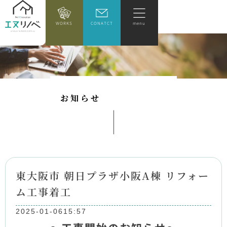
WORKS
CONATCT
menu
お
知
ら
せ
東大阪市 朝日プラザ小阪A棟 リフォー
ム工事着工
2025-01-06
15:57