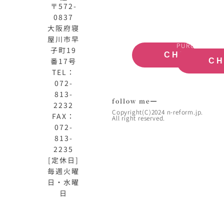
サ
取
〒572-
イ
大
0837
ト
阪
大阪府寝
OFFICIAL
REAL
屋川市早
SITE
ESTATE
PURCHASE
子町19
CHECK
番17号
C
TEL：
072-
813-
follow me
2232
Copyright(C)2024 n-reform.jp.
FAX：
All right reserved.
072-
813-
2235
[定休日]
毎週火曜
日・水曜
日