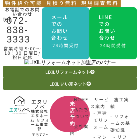
物件紹介可能
見積り無料
現場調査無料
お電話でのお問
い合わせ
メール
LINE
tel.
072-
での
での
838-
お問い
お問い
合わせ
合わせ
3333
24時間受付
24時間受付
営業時間 9:00〜
18：00 日曜日/
祝日定休
LIXILリフォームネット
LIXIL いい家ネット
- HOME
- サービ
- 施工実
エヌリ
来
ノベ
ス案内
績
- 私たち
店
株式会社
- 戸建
エヌホー
について
- リフォ
予
てリフ
ム リフォ
ームの基
約
ーム事業
- 会社案
ォーム
部
礎知識
内
〒572ｰ
- マン
- リフ