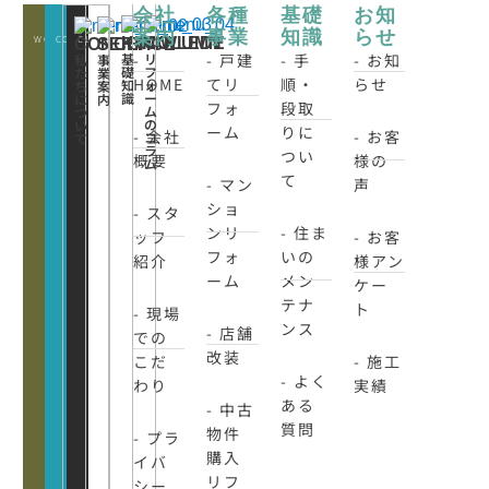
会社
各種
基礎
お知
案内
事業
知識
らせ
WORKS
CONATCT
CLOSE
KNOWLEDE
COLUMN
CONCEPT
SERVICE
-
- 戸建
- 手
- お知
基
リ
私
事
礎
フ
た
業
HOME
てリ
順・
らせ
知
ォ
ち
案
識
ー
に
内
フォ
段取
ム
つ
の
い
ーム
りに
- 会社
- お客
コ
て
ラ
つい
概要
様の
ム
て
- マン
声
ショ
- スタ
ンリ
- 住ま
ッフ
- お客
フォ
いの
紹介
様アン
ーム
メン
ケー
テナ
ト
- 現場
ンス
- 店舗
での
改装
こだ
- 施工
- よく
わり
実績
ある
- 中古
質問
物件
- プラ
購入
イバ
リフ
シー