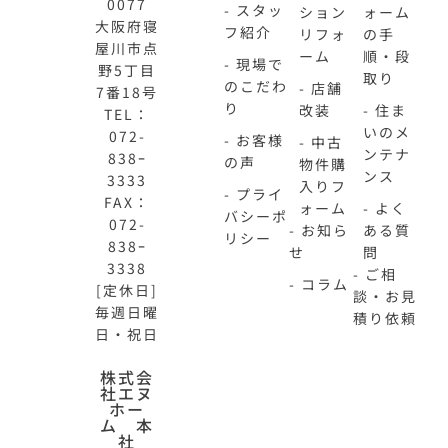
0077
- スタッ
ション
ォーム
大阪府寝
フ紹介
リフォ
の手
屋川市点
ーム
順・段
- 現場で
野5丁目
取り
のこだわ
- 店舗
7番18号
り
改装
- 住ま
TEL：
いのメ
072-
- お客様
- 中古
ンテナ
838ｰ
の声
物件購
ンス
3333
入りフ
- プライ
FAX：
ォーム
- よく
バシーポ
072-
- お知ら
ある質
リシー
838ｰ
せ
問
3338
- ご相
- コラム
[定休日]
談・お見
毎週日曜
積り依頼
日・祝日
N-
不
株式会
社エヌ
HOME
動
ホー
公
産
ム 本
式
買
社