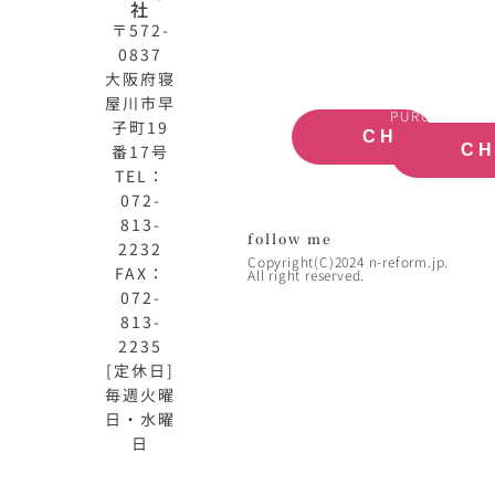
式
買
社
サ
取
〒572-
イ
大
0837
ト
阪
大阪府寝
OFFICIAL
REAL
屋川市早
SITE
ESTATE
PURCHASE
子町19
CHECK
番17号
C
TEL：
072-
813-
follow me
2232
Copyright(C)2024 n-reform.jp.
FAX：
All right reserved.
072-
813-
2235
[定休日]
毎週火曜
日・水曜
日