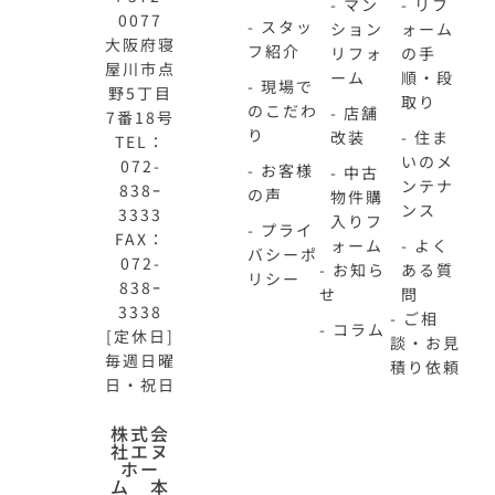
- マン
- リフ
0077
- スタッ
ション
ォーム
大阪府寝
フ紹介
リフォ
の手
屋川市点
ーム
順・段
- 現場で
野5丁目
取り
のこだわ
- 店舗
7番18号
り
改装
- 住ま
TEL：
いのメ
072-
- お客様
- 中古
ンテナ
838ｰ
の声
物件購
ンス
3333
入りフ
- プライ
FAX：
ォーム
- よく
バシーポ
072-
- お知ら
ある質
リシー
838ｰ
せ
問
3338
- ご相
- コラム
[定休日]
談・お見
毎週日曜
積り依頼
日・祝日
N-
不
株式会
社エヌ
HOME
動
ホー
公
産
ム 本