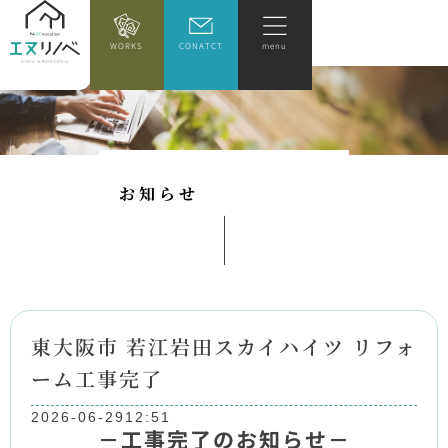
WORKS
CONATCT
menu
お
知
ら
せ
東大阪市 若江岩田スカイハイツ リフォ
ーム工事完了
2026-06-29
12:51
－工事完了のお知らせ－