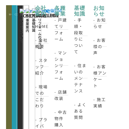
会社
各種
基礎
お知
案内
事業
知識
らせ
WORKS
CONATCT
CLOSE
KNOWLEDE
COLUMN
CONCEPT
SERVICE
-
- 戸建
- 手
- お知
基
リ
私
事
礎
フ
た
業
HOME
てリ
順・
らせ
知
ォ
ち
案
識
ー
に
内
フォ
段取
ム
つ
の
い
ーム
りに
- 会社
- お客
コ
て
ラ
つい
概要
様の
ム
て
- マン
声
ショ
- スタ
ンリ
- 住ま
ッフ
- お客
フォ
いの
紹介
様アン
ーム
メン
ケー
テナ
ト
- 現場
ンス
- 店舗
での
改装
こだ
- 施工
- よく
わり
実績
ある
- 中古
質問
物件
- プラ
購入
イバ