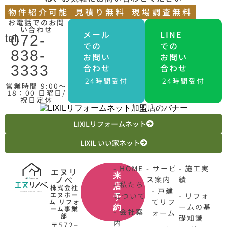
物件紹介可能
見積り無料
現場調査無料
お電話でのお問
い合わせ
メール
LINE
tel.
072-
での
での
838-
お問い
お問い
合わせ
合わせ
3333
24時間受付
24時間受付
営業時間 9:00〜
18：00 日曜日/
祝日定休
LIXILリフォームネット
LIXIL いい家ネット
- HOME
- サービ
- 施工実
エヌリ
来
ノベ
ス案内
績
- 私たち
店
株式会社
- 戸建
エヌホー
について
- リフォ
予
てリフ
ム リフォ
ームの基
約
ーム事業
- 会社案
ォーム
部
礎知識
内
〒572ｰ