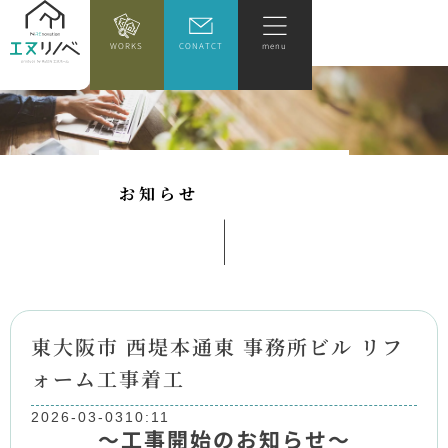
WORKS
CONATCT
menu
お
知
ら
せ
東大阪市 西堤本通東 事務所ビル リフ
ォーム工事着工
2026-03-03
10:11
～工事開始のお知らせ～