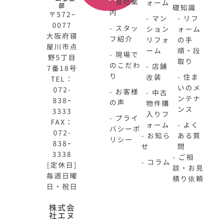
- 会社案
ォーム
部
礎知識
内
〒572ｰ
- マン
- リフ
0077
- スタッ
ション
ォーム
大阪府寝
フ紹介
リフォ
の手
屋川市点
ーム
順・段
- 現場で
野5丁目
取り
のこだわ
- 店舗
7番18号
り
改装
- 住ま
TEL：
いのメ
072-
- お客様
- 中古
ンテナ
838ｰ
の声
物件購
ンス
3333
入りフ
- プライ
FAX：
ォーム
- よく
バシーポ
072-
- お知ら
ある質
リシー
838ｰ
せ
問
3338
- ご相
- コラム
[定休日]
談・お見
毎週日曜
積り依頼
日・祝日
N-
不
株式会
社エヌ
HOME
動