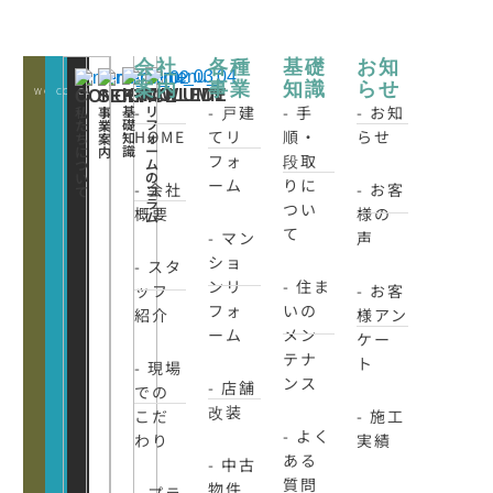
会社
各種
基礎
お知
案内
事業
知識
らせ
WORKS
CONATCT
CLOSE
KNOWLEDE
COLUMN
CONCEPT
SERVICE
-
- 戸建
- 手
- お知
基
リ
私
事
礎
フ
た
業
HOME
てリ
順・
らせ
知
ォ
ち
案
識
ー
に
内
フォ
段取
ム
つ
の
い
ーム
りに
- 会社
- お客
コ
て
ラ
つい
概要
様の
ム
て
- マン
声
ショ
- スタ
ンリ
- 住ま
ッフ
- お客
フォ
いの
紹介
様アン
ーム
メン
ケー
テナ
ト
- 現場
ンス
- 店舗
での
改装
こだ
- 施工
- よく
わり
実績
ある
- 中古
質問
物件
- プラ