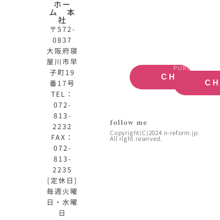
ホー
公
産
ム 本
式
買
社
サ
取
〒572-
イ
大
0837
ト
阪
大阪府寝
OFFICIAL
REAL
屋川市早
SITE
ESTATE
PURCHASE
子町19
CHECK
番17号
C
TEL：
072-
813-
follow me
2232
Copyright(C)2024 n-reform.jp.
FAX：
All right reserved.
072-
813-
2235
[定休日]
毎週火曜
日・水曜
日