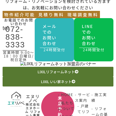
リフォーム・リノベーションを検討されている方まず
は、お気軽にお問い合わせください
物件紹介可能
見積り無料
現場調査無料
お電話でのお問
い合わせ
メール
LINE
tel.
072-
での
での
838-
お問い
お問い
合わせ
合わせ
3333
24時間受付
24時間受付
営業時間 9:00〜
18：00 日曜日/
祝日定休
LIXILリフォームネット
LIXIL いい家ネット
- HOME
- サービ
- 施工実
エヌリ
来
ノベ
ス案内
績
- 私たち
店
株式会社
- 戸建
エヌホー
について
- リフォ
予
てリフ
ム リフォ
ームの基
約
ーム事業