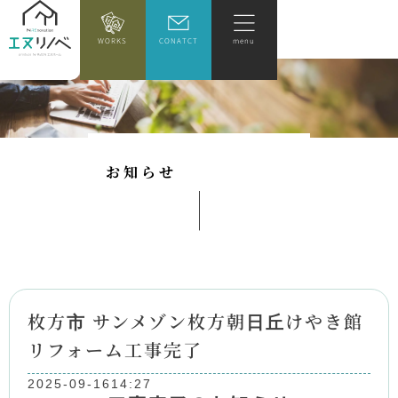
WORKS
CONATCT
menu
お
知
ら
せ
枚方市 サンメゾン枚方朝日丘けやき館
リフォーム工事完了
2025-09-16
14:27