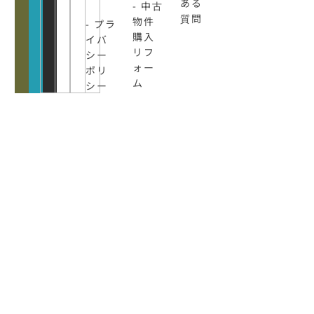
ある
- 中古
質問
物件
- プラ
購入
イバ
リフ
シー
ォー
ポリ
ム
シー