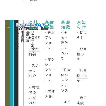
日
会社
各種
基礎
お知
案内
事業
知識
らせ
WORKS
CONATCT
CLOSE
KNOWLEDE
COLUMN
CONCEPT
SERVICE
-
- 戸建
- 手
- お知
基
リ
私
事
礎
フ
た
業
HOME
てリ
順・
らせ
知
ォ
ち
案
識
ー
に
内
フォ
段取
ム
つ
の
い
ーム
りに
- 会社
- お客
コ
て
ラ
つい
概要
様の
ム
て
- マン
声
ショ
- スタ
ンリ
- 住ま
ッフ
- お客
フォ
いの
紹介
様アン
ーム
メン
ケー
テナ
ト
- 現場
ンス
- 店舗
での
改装
こだ
- 施工
- よく
わり
実績