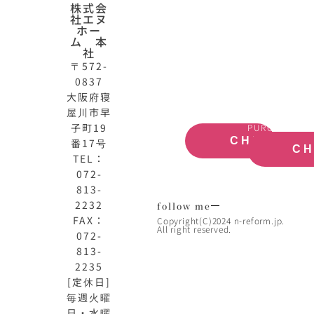
株式会
N-
不
社エヌ
HOME
動
ホー
ム 本
公
産
社
式
買
〒572-
サ
取
0837
イ
大
ト
阪
大阪府寝
OFFICIAL
REAL
屋川市早
SITE
ESTATE
子町19
PURCHASE
CHECK
番17号
C
TEL：
072-
813-
2232
follow me
FAX：
Copyright(C)2024 n-reform.jp.
All right reserved.
072-
813-
2235
[定休日]
毎週火曜
日・水曜