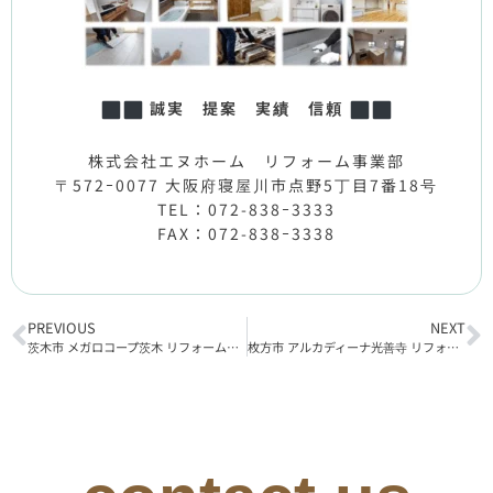
誠実 提案 実績 信頼
株式会社エヌホーム リフォーム事業部
〒572ｰ0077 大阪府寝屋川市点野5丁目7番18号
TEL：072-838ｰ3333
FAX：072-838ｰ3338
PREVIOUS
NEXT
茨木市 メガロコープ茨木 リフォーム工事着工
枚方市 アルカディーナ光善寺 リフォーム工事完了