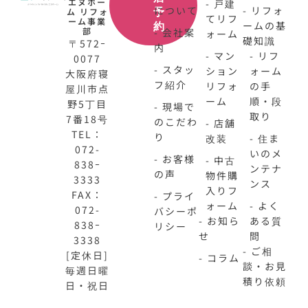
エヌホー
- 戸建
について
- リフォ
ム リフォ
予
てリフ
ーム事業
ームの基
約
部
- 会社案
ォーム
礎知識
〒572ｰ
内
- マン
- リフ
0077
- スタッ
ション
ォーム
大阪府寝
フ紹介
リフォ
の手
屋川市点
ーム
順・段
野5丁目
- 現場で
取り
7番18号
のこだわ
- 店舗
TEL：
り
改装
- 住ま
072-
いのメ
- お客様
- 中古
838ｰ
ンテナ
の声
物件購
3333
ンス
入りフ
FAX：
- プライ
ォーム
- よく
072-
バシーポ
- お知ら
ある質
838ｰ
リシー
せ
問
3338
- ご相
[定休日]
- コラム
談・お見
毎週日曜
積り依頼
日・祝日