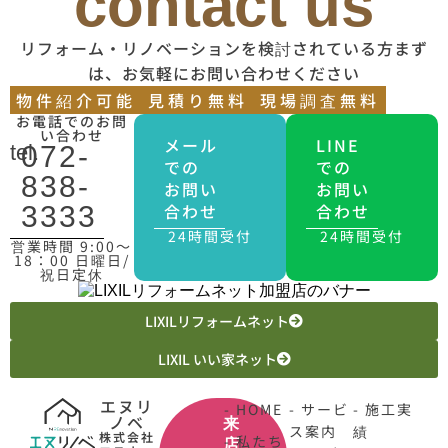
contact us
リフォーム・リノベーションを検討されている方まず
は、お気軽にお問い合わせください
物件紹介可能
見積り無料
現場調査無料
お電話でのお問
い合わせ
メール
LINE
tel.
072-
での
での
838-
お問い
お問い
合わせ
合わせ
3333
24時間受付
24時間受付
営業時間 9:00〜
18：00 日曜日/
祝日定休
LIXILリフォームネット
LIXIL いい家ネット
エヌリ
- HOME
- サービ
- 施工実
ノベ
来
ス案内
績
株式会社
- 私たち
店