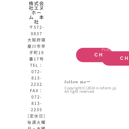
N-
不
株式会
社エヌ
HOME
動
ホー
公
産
ム 本
式
買
社
サ
取
〒572-
イ
大
0837
ト
阪
大阪府寝
OFFICIAL
REAL
屋川市早
SITE
ESTATE
PURCHASE
子町19
CHECK
番17号
C
TEL：
072-
813-
follow me
2232
Copyright(C)2024 n-reform.jp.
FAX：
All right reserved.
072-
813-
2235
[定休日]
毎週火曜
日・水曜