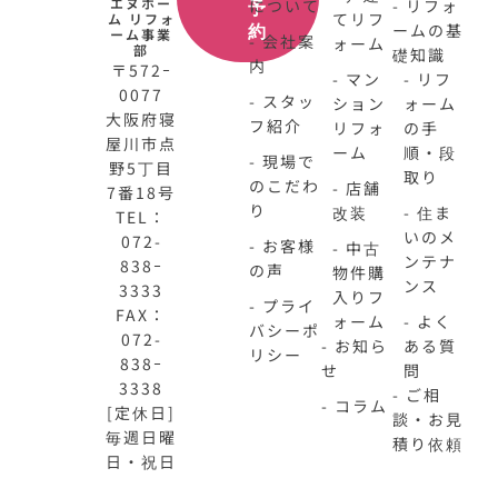
エヌホー
について
- リフォ
予
てリフ
ム リフォ
ームの基
約
ーム事業
- 会社案
ォーム
部
礎知識
内
〒572ｰ
- マン
- リフ
0077
- スタッ
ション
ォーム
大阪府寝
フ紹介
リフォ
の手
屋川市点
ーム
順・段
- 現場で
野5丁目
取り
のこだわ
- 店舗
7番18号
り
改装
- 住ま
TEL：
いのメ
072-
- お客様
- 中古
ンテナ
838ｰ
の声
物件購
ンス
3333
入りフ
- プライ
FAX：
ォーム
- よく
バシーポ
072-
- お知ら
ある質
リシー
838ｰ
せ
問
3338
- ご相
- コラム
[定休日]
談・お見
毎週日曜
積り依頼
日・祝日