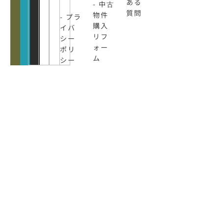
ある
- 中古
質問
物件
- プラ
購入
イバ
リフ
シー
ォー
ポリ
ム
シー