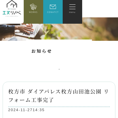
WORKS
CONATCT
menu
お
知
ら
せ
枚方市 ダイアパレス枚方山田池公園 リ
フォーム工事完了
2024-11-27
14:35