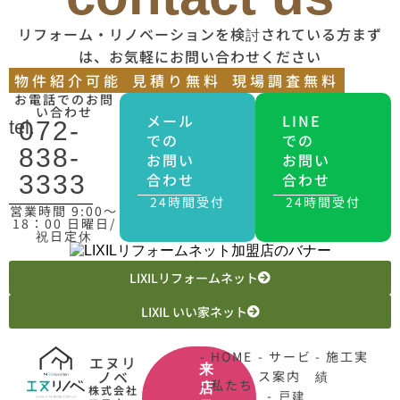
リフォーム・リノベーションを検討されている方まず
は、お気軽にお問い合わせください
物件紹介可能
見積り無料
現場調査無料
お電話でのお問
い合わせ
メール
LINE
tel.
072-
での
での
838-
お問い
お問い
合わせ
合わせ
3333
24時間受付
24時間受付
営業時間 9:00〜
18：00 日曜日/
祝日定休
LIXILリフォームネット
LIXIL いい家ネット
- HOME
- サービ
- 施工実
エヌリ
来
ノベ
ス案内
績
- 私たち
店
株式会社
- 戸建