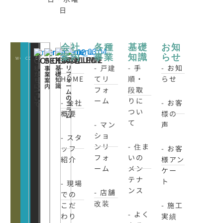
日
会社
各種
基礎
お知
案内
事業
知識
らせ
WORKS
CONATCT
CLOSE
KNOWLEDE
COLUMN
CONCEPT
SERVICE
-
- 戸建
- 手
- お知
基
リ
私
事
礎
フ
た
業
HOME
てリ
順・
らせ
知
ォ
ち
案
識
ー
に
内
フォ
段取
ム
つ
の
い
ーム
りに
- 会社
- お客
コ
て
ラ
つい
概要
様の
ム
て
- マン
声
ショ
- スタ
ンリ
- 住ま
ッフ
- お客
フォ
いの
紹介
様アン
ーム
メン
ケー
テナ
ト
- 現場
ンス
- 店舗
での
改装
こだ
- 施工
- よく
わり
実績