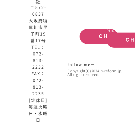
式
買
社
サ
取
〒572-
イ
大
0837
ト
阪
大阪府寝
OFFICIAL
REAL
屋川市早
SITE
ESTATE
PURCHASE
子町19
CHECK
番17号
C
TEL：
072-
813-
follow me
2232
Copyright(C)2024 n-reform.jp.
FAX：
All right reserved.
072-
813-
2235
[定休日]
毎週火曜
日・水曜
日