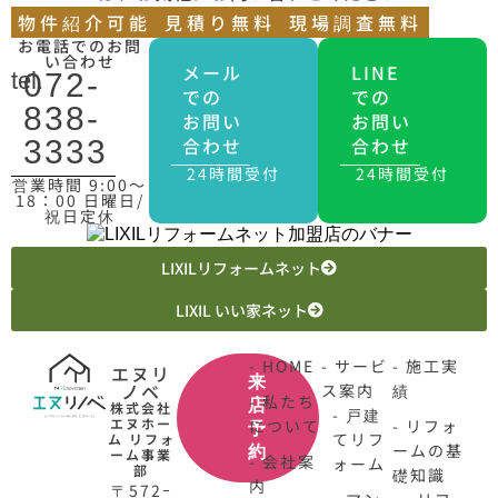
物件紹介可能
見積り無料
現場調査無料
お電話でのお問
い合わせ
メール
LINE
tel.
072-
での
での
838-
お問い
お問い
合わせ
合わせ
3333
24時間受付
24時間受付
営業時間 9:00〜
18：00 日曜日/
祝日定休
LIXILリフォームネット
LIXIL いい家ネット
- HOME
- サービ
- 施工実
エヌリ
来
ノベ
ス案内
績
- 私たち
店
株式会社
- 戸建
エヌホー
について
- リフォ
予
てリフ
ム リフォ
ームの基
約
ーム事業
- 会社案
ォーム
部
礎知識
内
〒572ｰ