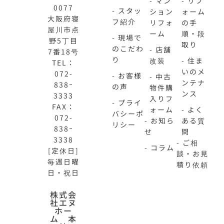
- マン
- リフ
0077
- スタッ
ション
ォーム
大阪府寝
フ紹介
リフォ
の手
屋川市点
ーム
順・段
- 現場で
野5丁目
取り
のこだわ
- 店舗
7番18号
り
改装
- 住ま
TEL：
いのメ
072-
- お客様
- 中古
ンテナ
838ｰ
の声
物件購
ンス
3333
入りフ
- プライ
FAX：
ォーム
- よく
バシーポ
072-
- お知ら
ある質
リシー
838ｰ
せ
問
3338
- ご相
- コラム
[定休日]
談・お見
毎週日曜
積り依頼
日・祝日
N-
不
株式会
社エヌ
HOME
動
ホー
公
産
ム 本