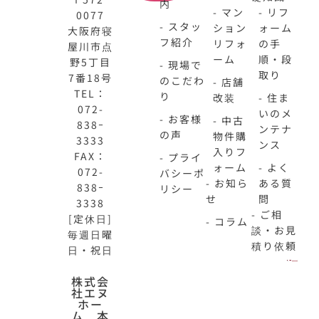
内
- マン
- リフ
0077
- スタッ
ション
ォーム
大阪府寝
フ紹介
リフォ
の手
屋川市点
ーム
順・段
野5丁目
- 現場で
取り
7番18号
のこだわ
- 店舗
TEL：
り
改装
- 住ま
072-
いのメ
- お客様
- 中古
838ｰ
ンテナ
の声
物件購
3333
ンス
入りフ
FAX：
- プライ
ォーム
- よく
072-
バシーポ
- お知ら
ある質
838ｰ
リシー
せ
問
3338
- ご相
[定休日]
- コラム
談・お見
毎週日曜
積り依頼
日・祝日
株式会
N-
不
社エヌ
HOME
動
ホー
ム 本
公
産