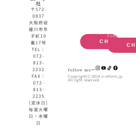
社
式
買
〒572-
サ
取
0837
イ
大
ト
阪
大阪府寝
OFFICIAL
REAL
屋川市早
SITE
ESTATE
子町19
PURCHASE
CHECK
番17号
C
TEL：
072-
813-
2232
follow me
FAX：
Copyright(C)2024 n-reform.jp.
All right reserved.
072-
813-
2235
[定休日]
毎週火曜
日・水曜
日