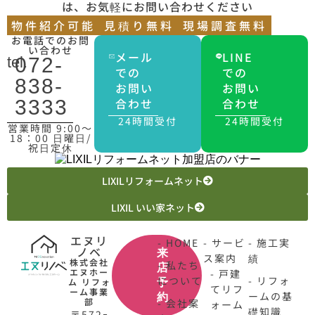
は、お気軽にお問い合わせください
物件紹介可能
見積り無料
現場調査無料
お電話でのお問
い合わせ
メール
LINE
tel.
072-
での
での
838-
お問い
お問い
合わせ
合わせ
3333
24時間受付
24時間受付
営業時間 9:00〜
18：00 日曜日/
祝日定休
LIXILリフォームネット
LIXIL いい家ネット
エヌリ
- HOME
- サービ
- 施工実
ノベ
来
ス案内
績
株式会社
- 私たち
店
エヌホー
- 戸建
について
- リフォ
ム リフォ
予
てリフ
ーム事業
ームの基
約
部
- 会社案
ォーム
礎知識
〒572ｰ