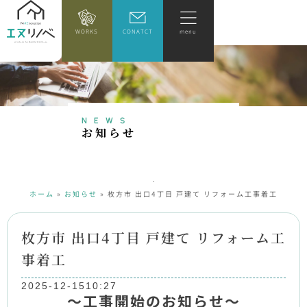
WORKS
CONATCT
menu
NEWS
お
知
ら
せ
ホーム
»
お知らせ
»
枚方市 出口4丁目 戸建て リフォーム工事着工
枚方市 出口4丁目 戸建て リフォーム工
事着工
2025-12-15
10:27
～工事開始のお知らせ～