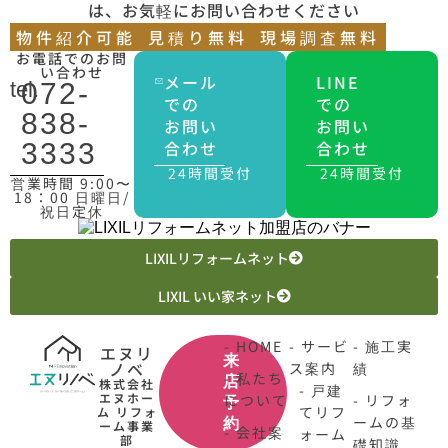
は、お気軽にお問い合わせください
物件紹介可能
見積り無料
現場調査無料
お電話でのお問
い合わせ
メール
LINE
tel.
072-
での
での
838-
お問い
お問い
合わせ
合わせ
3333
24時間受付
24時間受付
営業時間 9:00〜
18：00 日曜日/
祝日定休
LIXILリフォームネット
LIXIL いい家ネット
- HOME
- サービ
- 施工実
エヌリ
来
ノベ
ス案内
績
- 私たち
店
株式会社
- 戸建
エヌホー
について
- リフォ
予
てリフ
ム リフォ
ームの基
約
ーム事業
- 会社案
ォーム
部
礎知識