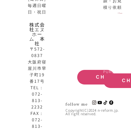
談・お見
毎週日曜
積り依頼
日・祝日
N-
不
株式会
社エヌ
HOME
動
ホー
公
産
ム 本
式
買
社
サ
取
〒572-
イ
大
0837
ト
阪
大阪府寝
OFFICIAL
REAL
屋川市早
SITE
ESTATE
PURCHASE
子町19
CHECK
番17号
C
TEL：
072-
813-
follow me
2232
Copyright(C)2024 n-reform.jp.
FAX：
All right reserved.
072-
813-