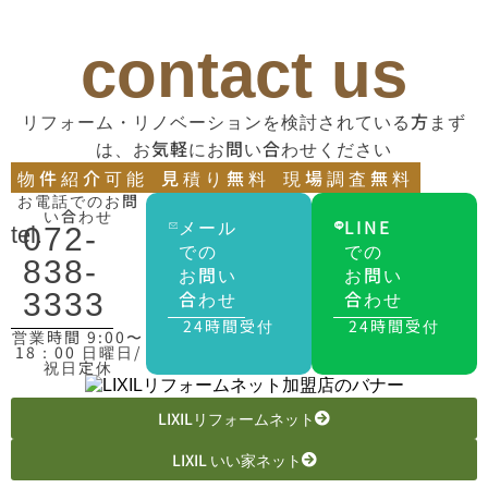
contact us
リフォーム・リノベーションを検討されている方まず
は、お気軽にお問い合わせください
物件紹介可能
見積り無料
現場調査無料
お電話でのお問
い合わせ
メール
LINE
tel.
072-
での
での
838-
お問い
お問い
合わせ
合わせ
3333
24時間受付
24時間受付
営業時間 9:00〜
18：00 日曜日/
祝日定休
LIXILリフォームネット
LIXIL いい家ネット