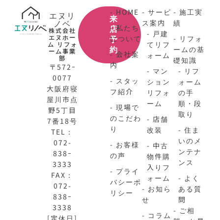
- HOME
- サービ
- 施工実
エヌリ
来
ノベ
ス案内
績
- 私たち
店
株式会社
- 戸建
エヌホー
について
- リフォ
予
てリフ
ム リフォ
ームの基
約
ーム事業
- 会社案
ォーム
部
礎知識
内
〒572ｰ
- マン
- リフ
0077
- スタッ
ション
ォーム
大阪府寝
フ紹介
リフォ
の手
屋川市点
ーム
順・段
- 現場で
野5丁目
取り
のこだわ
- 店舗
7番18号
り
改装
- 住ま
TEL：
いのメ
072-
- お客様
- 中古
ンテナ
838ｰ
の声
物件購
ンス
3333
入りフ
- プライ
FAX：
ォーム
- よく
バシーポ
072-
- お知ら
ある質
リシー
838ｰ
せ
問
3338
- ご相
- コラム
[定休日]